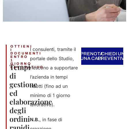
OTTIENI
I
consulenti
,
tramite
il
I
DOCUMENTI
PRENOTA
CHIEDI UN
ENTRO
portale
dello
Studio,
UNA CALL​
PREVENTIVO​
1
GIORNO
Tempi
riescono
a
supportare
LAVORATIVO​
di
l’azienda
in tempi
gestione
ridotti
(
fino
ad un
ed
minimo
di 1
giorno
elaborazione
lavorativo
).
degli
ordini
N.B.
, in
fase
di
rapidi​
creazione