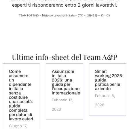
esperti ti risponderanno entro 2 giorni lavorativi.
TEAM POSTING – Distacco Lavoratori in Italia – (ITA) – [211462] — ID: 103
Ultime info-sheet del Team A&P
Come
Assunzioni
Smart
assumere
in Italia
working 2026:
un
2026: una
guida
dipendente
guida per
pratica per le
in Italia
l’occupazione
aziende
senza
internazionale
Febbraio 5,
costituire
Febbraio 13,
una società:
2026
guida
2026
completa
per datori di
lavoro esteri
Giugno 17,