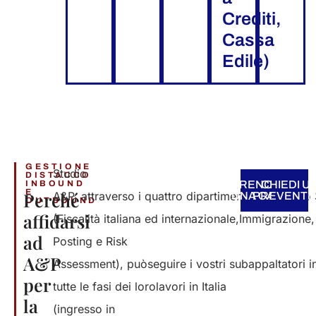
Crediti,
Cassa
Edile)​
GESTIONE
Studio
DISTACCO
INBOUND
PRENOTA
CHIEDI U
E
Perché
A&P,
attraverso
i
quattro
dipartimenti
interni
dello
UNA CALL​
PREVENTIV
OUTBOUND​
affidarsi
(
Fiscalità
italiana
ed
internazionale
,
Immigrazione
,
ad
Posting e Risk
A&P
Assessment),
può
seguire
i
vostri
subappaltatori
i
per
tutte le
fasi
dei
loro
lavori
in Italia
la
(
ingresso
in