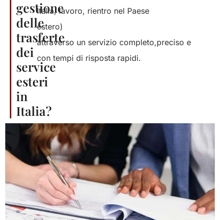
gestione
Italia,
lavoro
,
rientro
nel
Paese
delle
estero)
trasferte
attraverso
un
servizio
completo
,
preciso
e
dei
con tempi di
risposta
rapidi
.
service
esteri
in
Italia?​