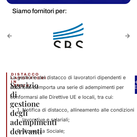
Siamo fornitori per:
DISTACCO
​La gestione del distacco di lavoratori dipendenti e
LAVORATORI
IN
CH
P
S
Servizio
ITALIA​
autonomi comporta una serie di adempimenti per
PRE
UN
di
conformarsi alle Direttive UE e locali, tra cui:​
gestione
Notifica di distacco, allineamento alle condizioni
degli
lavorative e salariali;​
adempimenti
derivanti
Sicurezza Sociale;​