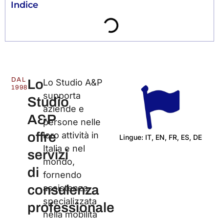
Indice
DAL
Lo
Lo Studio A&P
1998
supporta
Studio
aziende e
A&P
persone nelle
offre
loro attività in
Lingue: IT, EN, FR, ES, DE
Italia e nel
servizi
C
mondo,
di
fornendo
consulenza
assistenza
specializzata
professionale
nella mobilità