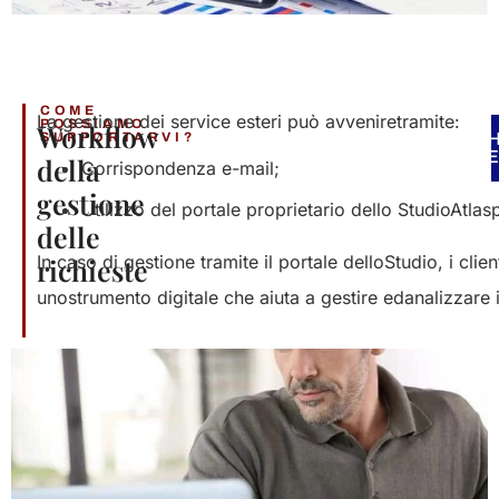
COME
La
gestione
dei
service
esteri
può
avvenire
tramite
:
POSSIAMO
Workflow
SUPPORTARVI?​
CH
P
PRE
UN
della
Corrispondenza
e-mail;
gestione
Utilizzo
del
portale
proprietario
dello
Studio
Atlas
delle
In
caso
di
gestione
tramite
il
portale
dello
Studio,
i
clien
richieste​
uno
strumento
digitale
che
aiuta
a
gestire
ed
analizzare