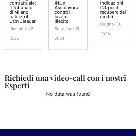
contrattuale:
INL e
indicazioni
il Tribunale
Assolavoro
INL per il
di Milano
contro il
recupero dei
rafforza il
lavoro
crediti
CCNL leader
illecito
Giugno 30,
Dicembre 23,
Settembre 13,
2026
2025
2024
Richiedi una video-call con i nostri
Esperti
No data was found