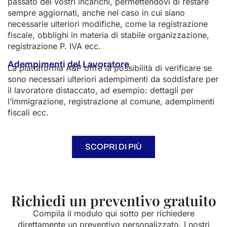
passato dei vostri incarichi, permettendovi di restare
sempre aggiornati, anche nel caso in cui siano
necessarie ulteriori modifiche, come la registrazione
fiscale, obblighi in materia di stabile organizzazione,
registrazione P. IVA ecc.
Adempimenti del Lavoratore
La piattaforma A&P offre la possibilità di verificare se
sono necessari ulteriori adempimenti da soddisfare per
il lavoratore distaccato, ad esempio: dettagli per
l’immigrazione, registrazione al comune, adempimenti
fiscali ecc.
SCOPRI DI PIÙ
Richiedi un preventivo gratuito
Compila il modulo qui sotto per richiedere
direttamente un preventivo personalizzato. I nostri