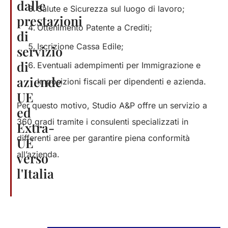
dalle
Salute e Sicurezza sul luogo di lavoro;​
prestazioni
Ottenimento Patente a Crediti;​
di
Iscrizione Cassa Edile;​
servizio
di
Eventuali adempimenti per Immigrazione e
aziende
Imposizioni fiscali per dipendenti e azienda.​
UE
Per questo motivo, Studio A&P offre un servizio a
ed
360 gradi tramite i consulenti specializzati in
Extra-
differenti aree per garantire piena conformità
UE
all’azienda.​
verso
l'Italia