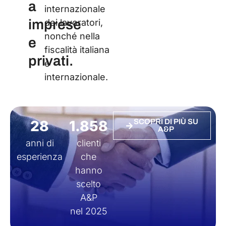
a
internazionale
imprese
dei lavoratori,
nonché nella
e
fiscalità italiana
privati.
e
internazionale.
28
1.858
SCOPRI DI PIÙ SU
A&P
anni di
clienti
esperienza
che
hanno
scelto
A&P
nel 2025