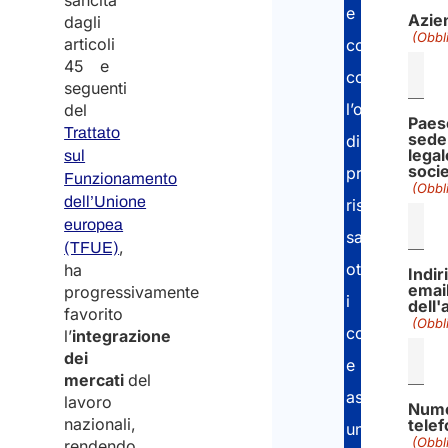
sancita
e
Azie
dagli
(Obbl
articoli
contributivi,
45 e
con
seguenti
l’obiettivo
del
Paes
Trattato
sede
di
legal
sul
soci
prevenire
Funzionamento
(Obbl
dell’Unione
rischi
europea
sanzionatori,
,
(TFUE)
ottimizzare
ha
Indir
emai
progressivamente
i
dell'
favorito
(Obbl
costi
l’
integrazione
dei
e
mercati
del
assicurare
lavoro
Nume
nazionali,
tele
una
(Obbl
rendendo