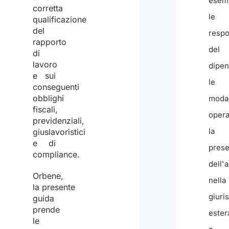
di
corretta
1000
qualificazione
del
nume
rapporto
mass
di
lavoro
di
e sui
carat
conseguenti
obblighi
Ad
fiscali,
previdenziali,
esem
giuslavoristici
le
e di
compliance.
respo
del
Orbene,
la presente
dipen
guida
le
prende
modal
le