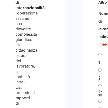
di
Altro
internazionalità
,
l’operazione
Num
assume
di
una
rilevante
lavor
complessità
coinv
giuridica.
La
(Obbl
cittadinanza
estera
del
1
lavoratore,
la
2-
mobilità
5
intra-
UE,
6-
precedenti
10
rapporti
di