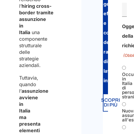
gestione
l’
hiring cross-
border tramite
efficiente
assunzione
e
in
Ogge
Italia
una
conforme
della
componente
dei
strutturale
richi
rapporti
delle
(Obbl
strategie
di
aziendali.
lavoro
Occu
Tuttavia,
in
internazional
Italia
quando
di
l’
assunzione
pers
stran
avviene
SCOPRI
in
DI PIÙ
Italia
Nuov
assu
ma
all'e
presenta
elementi