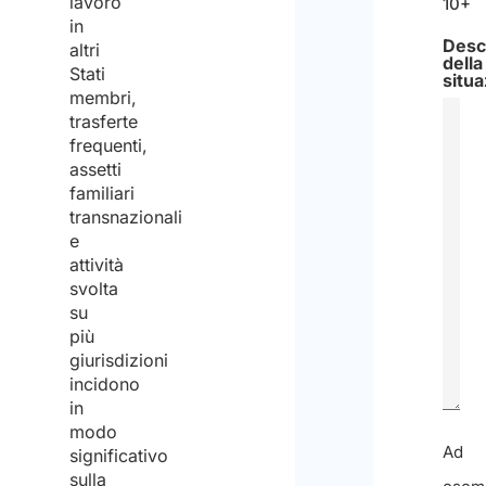
lavoro
10+
in
Desc
altri
della
Stati
situ
membri,
trasferte
frequenti,
assetti
familiari
transnazionali
e
attività
svolta
su
più
giurisdizioni
incidono
in
modo
0
significativo
sulla