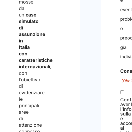
mosse
opera
da
la
un
caso
simulato
pres
di
dell'
assunzione
in
nella
Italia
giuri
con
caratteristiche
ester
internazionali
,
e
con
l’obiettivo
event
di
probl
evidenziare
o
le
principali
preoc
aree
già
di
attenzione
indivi
connesse