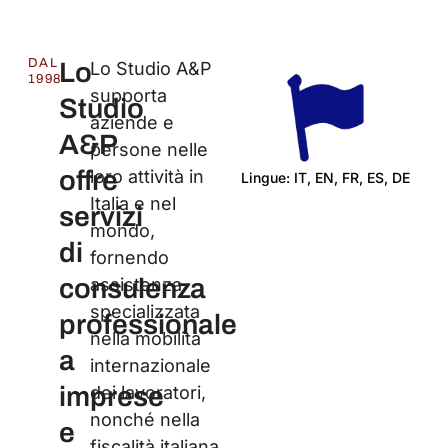
DAL
Lo
Lo Studio A&P
1998
supporta
Studio
aziende e
A&P
persone nelle
offre
loro attività in
Lingue: IT, EN, FR, ES, DE
Italia e nel
Ce
servizi
mondo,
di
fornendo
consulenza
assistenza
specializzata
professionale
nella mobilità
a
internazionale
imprese
dei lavoratori,
nonché nella
e
fiscalità italiana