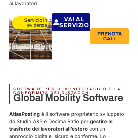
ai lavoratori.
VAI AL
Servizio in
SERVIZIO
evidenza
PRENOTA
CALL
SOFTWARE PER IL MONITORAGGIO E LA
CONFORMITÀ DEI DISTACCHI
Global Mobility Software​
AtlasPosting
è il software proprietario sviluppato
da Studio A&P e Decima Ratio per
gestire le
trasferte dei lavoratori all’estero
con un
approccio digitale, sicuro e conforme. Lo