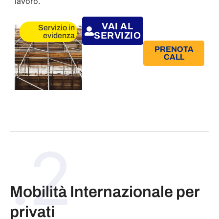
lavoro.
VAI AL
Servizio in
SERVIZIO
evidenza
PRENOTA
CALL
.2
Mobilità Internazionale per
privati