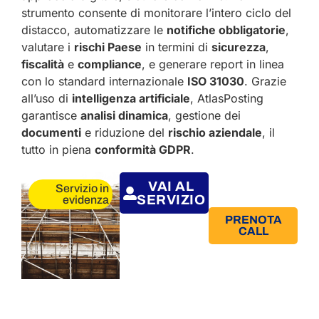
strumento consente di monitorare l’intero ciclo del
distacco, automatizzare le
notifiche obbligatorie
,
valutare i
rischi Paese
in termini di
sicurezza
,
fiscalità
e
compliance
, e generare report in linea
con lo standard internazionale
ISO 31030
. Grazie
all’uso di
intelligenza artificiale
, AtlasPosting
garantisce
analisi dinamica
, gestione dei
documenti
e riduzione del
rischio aziendale
, il
tutto in piena
conformità GDPR
.
VAI AL
Servizio in
SERVIZIO
evidenza
PRENOTA
CALL