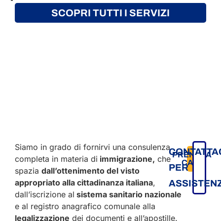
SCOPRI TUTTI I SERVIZI
Siamo in grado di fornirvi una consulenza
CONTATTA
PRENOTA
completa in materia di
immigrazione,
che
CALL
PER
spazia
dall’ottenimento del visto
appropriato alla cittadinanza italiana
,
ASSISTEN
dall’iscrizione al
sistema sanitario nazionale
e al registro anagrafico comunale alla
legalizzazione
dei documenti e all’apostille.