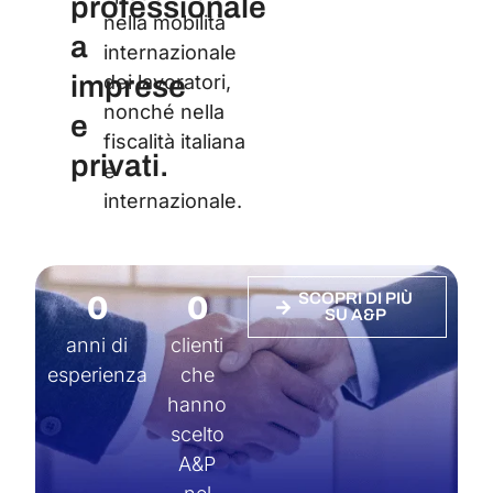
professionale
nella mobilità
a
internazionale
imprese
dei lavoratori,
nonché nella
e
fiscalità italiana
privati.
e
internazionale.
0
0
SCOPRI DI PIÙ
SU A&P
anni di
clienti
esperienza
che
hanno
scelto
A&P