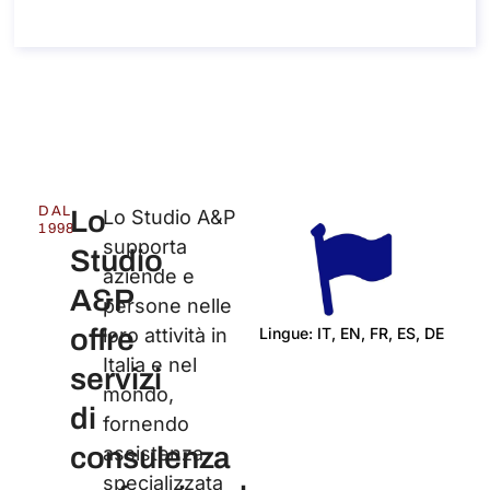
Informazioni sulla chiamata
DAL
Lo
Lo Studio A&P
1998
supporta
Studio
aziende e
A&P
persone nelle
offre
Lingue: IT, EN, FR, ES, DE
loro attività in
Italia e nel
Cert
servizi
mondo,
di
fornendo
consulenza
assistenza
specializzata