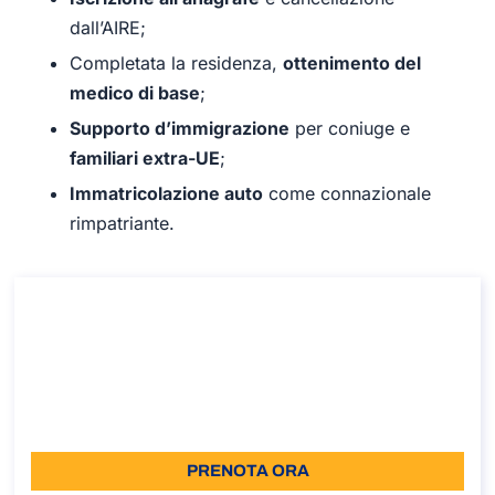
dall’AIRE;
Completata la residenza,
ottenimento del
medico di base
;
Supporto d’immigrazione
per coniuge e
familiari extra-UE
;
Immatricolazione auto
come connazionale
rimpatriante.
Consulenza sul trasferimento in Italia
Consulenza sul trasferimento in Italia
Durata: 30 min
A partire da: €110 IVA Incl.
Lingua: IT
PRENOTA ORA