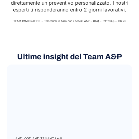
direttamente un preventivo personalizzato. I nostri
esperti ti risponderanno entro 2 giorni lavorativi.
TEAM IMMIGRATION – Trasferirsi in Italia con i servizi A&P – (ITA) – [211234] — ID: 75
Ultime insight del Team A&P
LANDLORD AND TENANT LAW