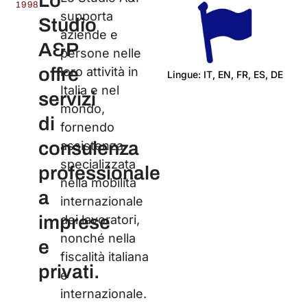
Lo
1998
supporta
Studio
aziende e
A&P
persone nelle
offre
loro attività in
Lingue: IT, EN, FR, ES, DE
Italia e nel
servizi
C
mondo,
di
fornendo
consulenza
assistenza
specializzata
professionale
nella mobilità
a
internazionale
imprese
dei lavoratori,
nonché nella
e
fiscalità italiana
privati.
e
internazionale.