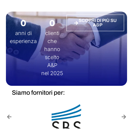
0
0
SCOPRI DI PIÙ SU
A&P
anni di
clienti
esperienza
che
hanno
scelto
A&P
nel 2025
Siamo fornitori per: