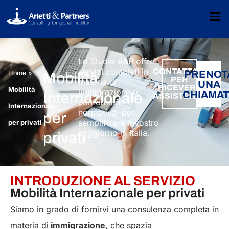
Lo Studio A&P offre
servizi completi in
CONTATTACI
»
PRENOT
Home
Mobilità
PER
materia di
UNA
RICEVERE
Mobilità
immigrazione e
CHIAMA
Internazionale
ASSISTENZA
conformità
Internazionale
normativa, per
per
semplificare il vostro
per privati
soggiorno in Italia.
privati
INTRODUZIONE AL SERVIZIO
Mobilità Internazionale per privati
Siamo in grado di fornirvi una consulenza completa in
materia di
immigrazione,
che spazia