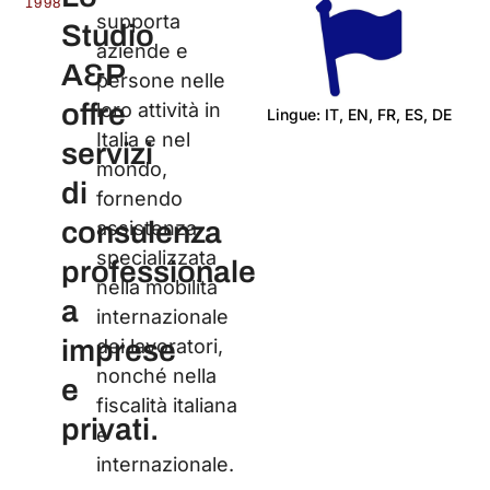
1998
supporta
Studio
aziende e
A&P
persone nelle
offre
loro attività in
Lingue: IT, EN, FR, ES, DE
Italia e nel
servizi
C
mondo,
di
fornendo
consulenza
assistenza
specializzata
professionale
nella mobilità
a
internazionale
imprese
dei lavoratori,
nonché nella
e
fiscalità italiana
privati.
e
internazionale.