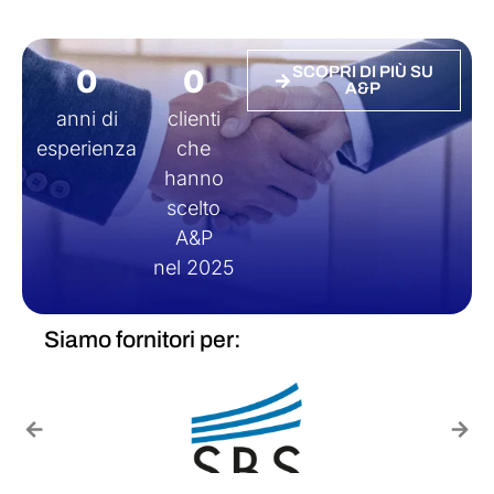
0
0
SCOPRI DI PIÙ SU
A&P
anni di
clienti
esperienza
che
hanno
scelto
A&P
nel 2025
Siamo fornitori per: