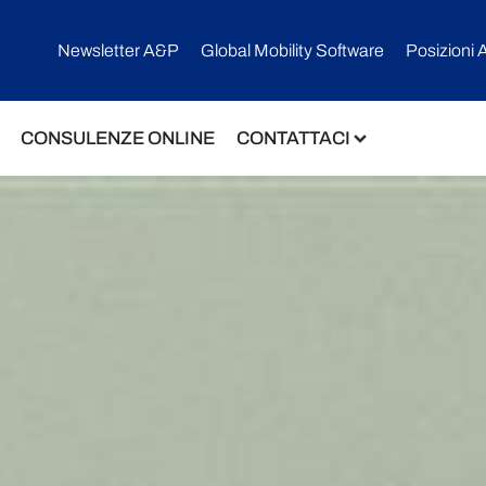
Newsletter A&P
Global Mobility Software​
Posizioni 
CONSULENZE ONLINE
CONTATTACI