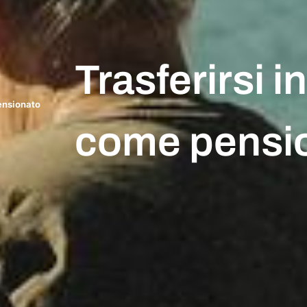
Trasferirsi in
pensionato
come pensi