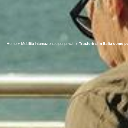
»
»
Trasferirsi in Italia come 
Home
Mobilità Internazionale per privati