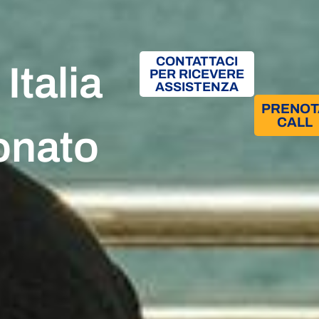
CONTATTACI
 Italia
PER RICEVERE
ASSISTENZA
PRENOT
CALL
onato