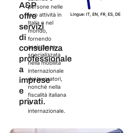
A&P
persone nelle
offre
loro attività in
Lingue: IT, EN, FR, ES, DE
Italia e nel
Cer
servizi
mondo,
di
fornendo
consulenza
assistenza
specializzata
professionale
nella mobilità
a
internazionale
imprese
dei lavoratori,
nonché nella
e
fiscalità italiana
privati.
e
internazionale.