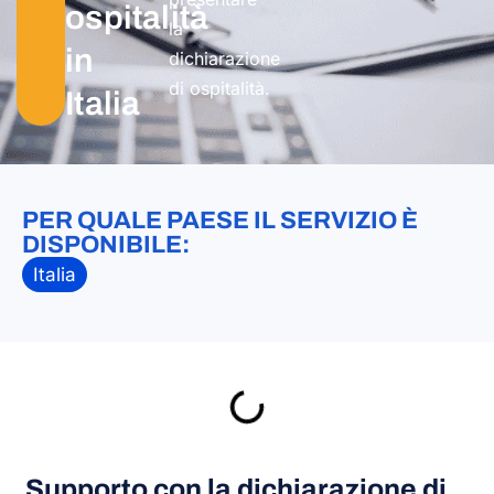
ospitalità
la
in
dichiarazione
di ospitalità.
Italia
PER QUALE PAESE IL SERVIZIO È
DISPONIBILE:
Italia
Supporto con la dichiarazione di