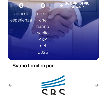
0
0
SCOPRI DI PIÙ
SU A&P
anni di
clienti
esperienza
che
hanno
scelto
A&P
nel
2025
Siamo fornitori per: