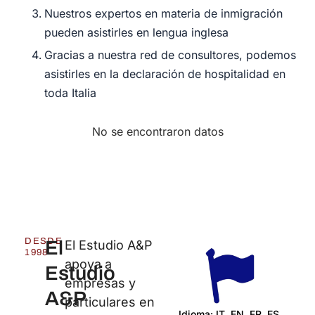
Nuestros expertos en materia de inmigración
pueden asistirles en lengua inglesa
Gracias a nuestra red de consultores, podemos
asistirles en la declaración de hospitalidad en
toda Italia
No se encontraron datos
DESDE
El
El Estudio A&P
1998
apoya a
Estudio
empresas y
A&P
particulares en
Idioma: IT, EN, FR, ES,