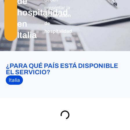
de
presentar la
hospitalidad
declaración
en
de
hospitalidad
.
Italia
¿PARA QUÉ PAÍS ESTÁ DISPONIBLE
EL SERVICIO?
Italia