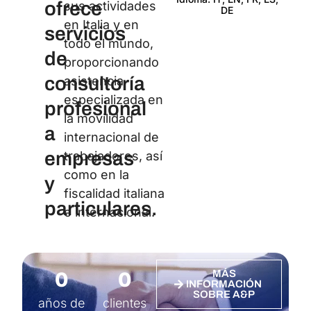
ofrece
sus actividades
DE
Certi
en Italia y en
servicios
todo el mundo,
de
proporcionando
consultoría
asistencia
especializada en
profesional
la movilidad
a
internacional de
empresas
trabajadores, así
como en la
y
fiscalidad italiana
particulares.
e internacional.
0
0
MÁS
INFORMACIÓN
SOBRE A&P
años de
clientes