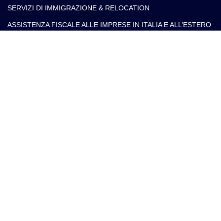
SERVIZI DI IMMIGRAZIONE & RELOCATION
ASSISTENZA FISCALE ALLE IMPRESE IN ITALIA E ALL’ESTERO
ASSISTENZA FISCALE PER PRIVATI IN ITALIA E ALL’ESTERO
Contatti
info@arlettipartners.com
Corso Cavour, 38 41121 Modena (Mo) Italy
+39 02 30456361
Credits:
ISO
EU LAW
ISO 9001