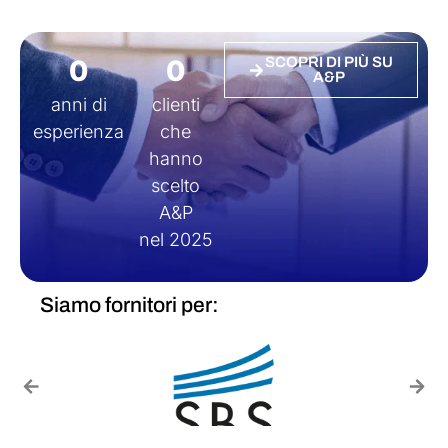
0
0
SCOPRI DI PIÙ SU
A&P
anni di
clienti
esperienza
che
hanno
scelto
A&P
nel 2025
Siamo fornitori per: