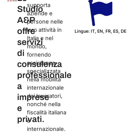
1998
supporta
Studio
aziende e
A&P
persone nelle
offre
loro attività in
Lingue: IT, EN, FR, ES, DE
Italia e nel
servizi
C
mondo,
di
fornendo
consulenza
assistenza
specializzata
professionale
nella mobilità
a
internazionale
imprese
dei lavoratori,
nonché nella
e
fiscalità italiana
privati.
e
internazionale.