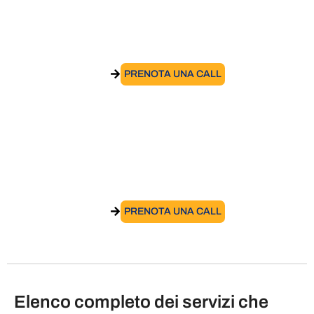
Assunzione di personale all’estero
VAI AL SERVIZIO
PRENOTA UNA CALL
Supporto per la conformità alle
normative europee e accordi bilaterali in
materia di sicurezza sociale​
VAI AL SERVIZIO
PRENOTA UNA CALL
Elenco completo dei servizi che