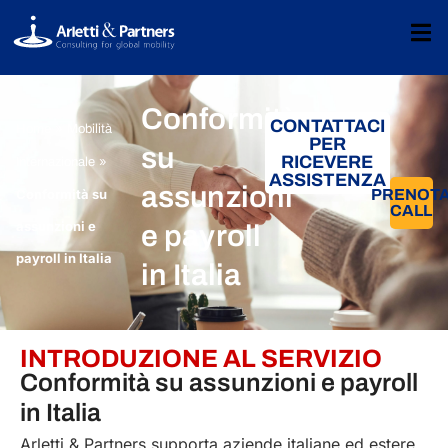
Conformità
CONTATTACI
»
Home
Mobilità
PER
su
RICEVERE
»
Internazionale
ASSISTENZA
assunzioni
Conformità su
PRENOT
CALL
assunzioni e
e payroll
payroll in Italia
in Italia
INTRODUZIONE AL SERVIZIO
Conformità su assunzioni e payroll
in Italia
Arletti & Partners supporta aziende italiane ed estere