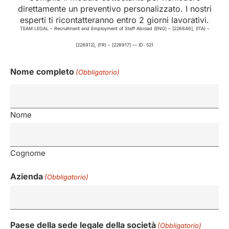
direttamente un preventivo personalizzato. I nostri
esperti ti ricontatteranno entro 2 giorni lavorativi.
TEAM LEGAL – Recruitment and Employment of Staff Abroad (ENG) – [228846], (ITA) –
[228912], (FR) – [228917] — ID: 521
Nome completo
(Obbligatorio)
Nome
Cognome
Azienda
(Obbligatorio)
Paese della sede legale della società
(Obbligatorio)