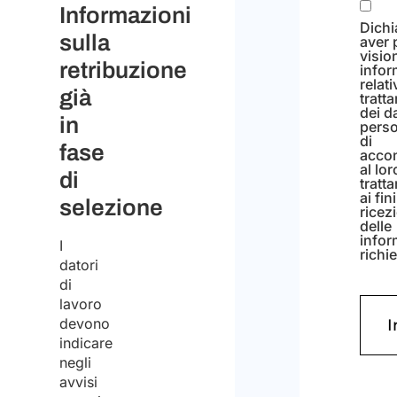
Informazioni
Dichi
sulla
aver 
visio
retribuzione
infor
relati
già
tratt
dei da
in
perso
di
fase
accon
al lor
di
tratt
ai fin
selezione
ricez
delle
infor
I
richie
datori
di
lavoro
devono
indicare
negli
avvisi