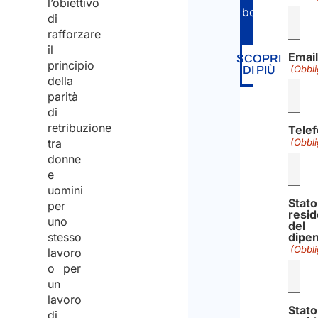
l’obiettivo
border
di
rafforzare
il
Email
SCOPRI
principio
(Obbli
DI PIÙ
della
parità
di
retribuzione
Tele
tra
(Obbli
donne
e
uomini
Stato
per
resi
uno
del
stesso
dipe
(Obbli
lavoro
o per
un
lavoro
Stato
di