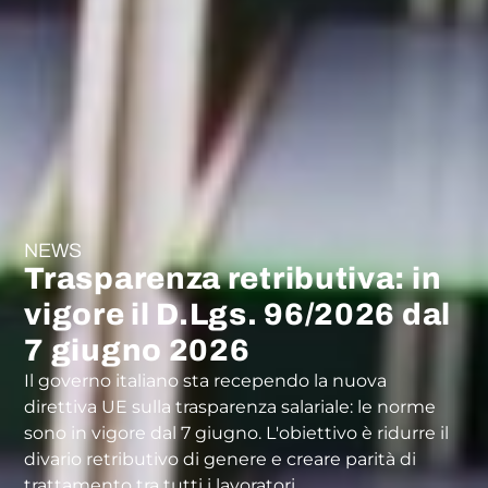
NEWS
Trasparenza retributiva: in
vigore il D.Lgs. 96/2026 dal
7 giugno 2026
Il governo italiano sta recependo la nuova
direttiva UE sulla trasparenza salariale: le norme
sono in vigore dal 7 giugno. L'obiettivo è ridurre il
divario retributivo di genere e creare parità di
trattamento tra tutti i lavoratori.