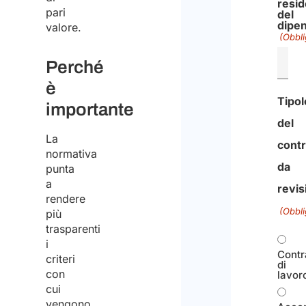
resi
pari
del
dipe
valore.
(Obbli
Perché
è
Tipol
importante
del
La
contr
normativa
da
punta
a
revis
rendere
(Obbli
più
trasparenti
i
Contr
criteri
di
con
lavor
cui
vengono