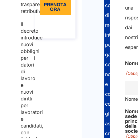
trasparenza
PRENOTA
contesti
una
ORA
retributiva.
di
rispo
Informazioni
Il
mobilità
sulla
dai
chiamata
decreto
internazionale
nostri
introduce
nuovi
per
esper
obblighi
garantire
per i
Nom
conformità
datori
di
(Obbli
normativa
lavoro
e
e
nuovi
coerenza
diritti
Nome
con
per
Nome
lavoratori
gli
sede
e
princ
assetti
candidati,
della
socie
con
cross-
(Obbli