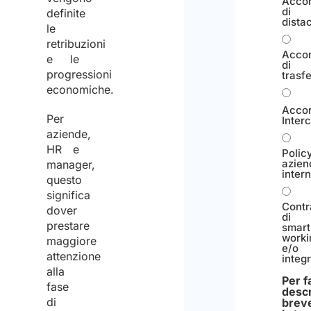
Acco
di
definite
dista
le
retribuzioni
Acco
e le
di
progressioni
trasf
economiche.
Acco
Per
Inter
aziende,
HR e
Polic
azien
manager,
inter
questo
significa
Contr
dover
di
prestare
smart
worki
maggiore
e/o
attenzione
integ
alla
Per f
fase
descr
di
brev