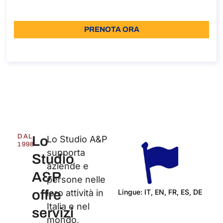
Lingua: IT
PRENOTA ORA
Informazioni sulla chiamata
DAL
Lo
Lo Studio A&P
1998
supporta
Studio
aziende e
A&P
persone nelle
offre
Lingue: IT, EN, FR, ES, DE
loro attività in
Italia e nel
Cert
servizi
mondo,