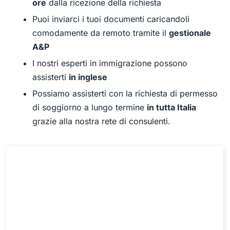
ore
dalla ricezione della richiesta
Puoi inviarci i tuoi documenti caricandoli
comodamente da remoto tramite il
gestionale
A&P
I nostri esperti in immigrazione possono
assisterti
in inglese
Possiamo assisterti con la richiesta di permesso
di soggiorno a lungo termine
in tutta Italia
grazie alla nostra rete di consulenti.
Consulenza sul visto italiano per
soggiornante di lungo periodo
Consulenza sul visto italiano per soggiornante di lungo
periodo
Durata: 30 min
110