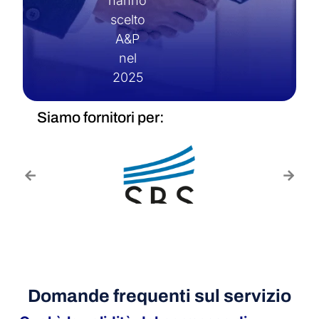
hanno
scelto
A&P
nel
2025
Siamo fornitori per:
Domande frequenti sul servizio