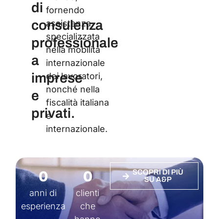
di
fornendo
consulenza
assistenza
specializzata
professionale
nella mobilità
a
internazionale
imprese
dei lavoratori,
nonché nella
e
fiscalità italiana
privati.
e
internazionale.
0
0
SCOPRI DI PIÙ
SU A&P
anni di
clienti
esperienza
che