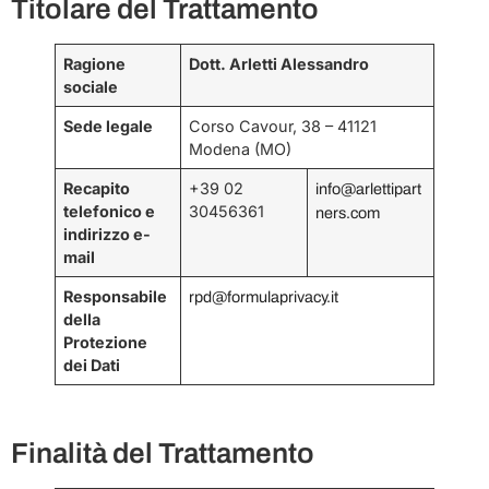
Titolare del Trattamento
Ragione
Dott. Arletti Alessandro
sociale
Sede legale
Corso Cavour, 38 – 41121
Modena (MO)
Recapito
+39 02
info@arlettipart
telefonico e
30456361
ners.com
indirizzo e-
mail
Responsabile
rpd@formulaprivacy.it
della
Protezione
dei Dati
Finalità del Trattamento