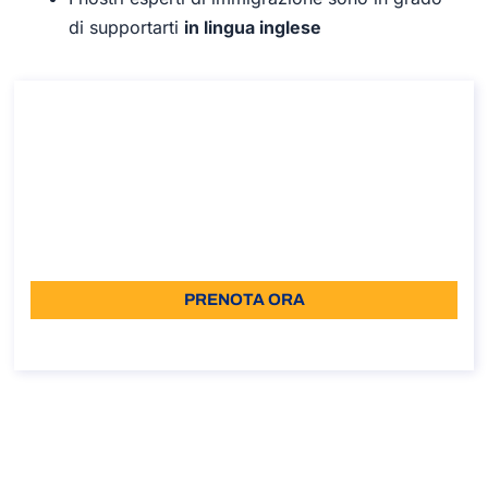
di supportarti
in lingua inglese
Consulenza su come ottenere il Visto Carta
Blu in Italia
Consulenza su come ottenere il Visto Carta Blu in Italia
Durata: 30 min
110
Lingua: IT
PRENOTA ORA
Informazioni sulla chiamata