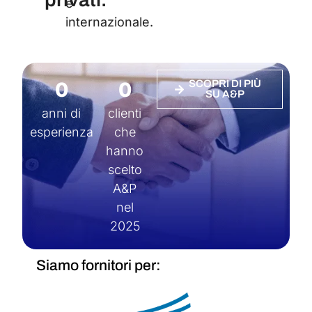
e
internazionale.
0
0
SCOPRI DI PIÙ
SU A&P
anni di
clienti
esperienza
che
hanno
scelto
A&P
nel
2025
Siamo fornitori per: