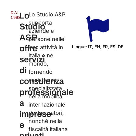
DAL
Lo
Lo Studio A&P
1998
supporta
Studio
aziende e
A&P
persone nelle
offre
Lingue: IT, EN, FR, ES, DE
loro attività in
Italia e nel
Cert
servizi
mondo,
di
fornendo
consulenza
assistenza
specializzata
professionale
nella mobilità
a
internazionale
imprese
dei lavoratori,
nonché nella
e
fiscalità italiana
privati.