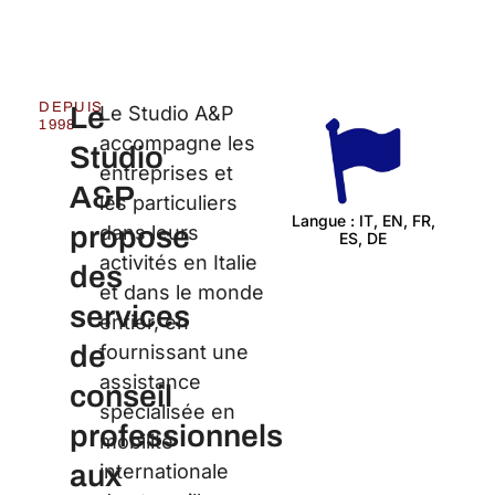
DEPUIS
Le
Le Studio A&P
1998
accompagne les
Studio
entreprises et
A&P
les particuliers
Langue : IT, EN, FR,
propose
dans leurs
ES, DE
Cert
activités en Italie
des
et dans le monde
services
entier, en
de
fournissant une
assistance
conseil
spécialisée en
professionnels
mobilité
aux
internationale