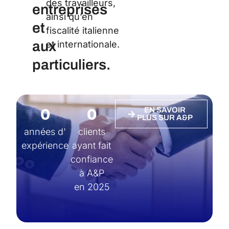
des travailleurs,
entreprises
ainsi qu’en
et
fiscalité italienne
aux
et internationale.
particuliers.
0
0
EN SAVOIR
PLUS SUR A&P
années d'
clients
expérience
ayant fait
confiance
à A&P
en 2025