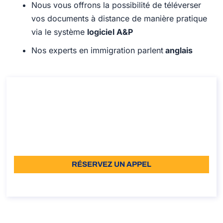
Nous vous offrons la possibilité de téléverser
vos documents à distance de manière pratique
via le système
logiciel A&P
Nos experts en immigration parlent
anglais
Consultation pour la Carte Bleue italienne
Consultation pour la Carte Bleue italienne
Durée: 30 min
À partir de: €110 TVA incluse
Langue: EN
RÉSERVEZ UN APPEL
À propos de l’appel