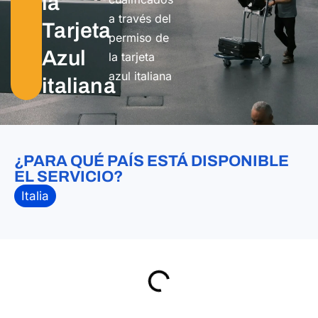
la
a través del
Tarjeta
permiso de
Azul
la tarjeta
azul italiana
italiana
¿PARA QUÉ PAÍS ESTÁ DISPONIBLE
EL SERVICIO?
Italia