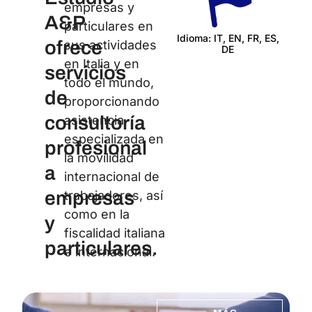
empresas y
A&P
particulares en
Idioma: IT, EN, FR, ES,
ofrece
sus actividades
DE
Certi
en Italia y en
servicios
todo el mundo,
de
proporcionando
consultoría
asistencia
especializada en
profesional
la movilidad
a
internacional de
empresas
trabajadores, así
como en la
y
fiscalidad italiana
particulares.
e internacional.