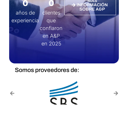
0
0
MÁS
INFORMACIÓN
SOBRE A&P
años de
clientes
experiencia
que
confiaron
en A&P
en 2025
Somos proveedores de: