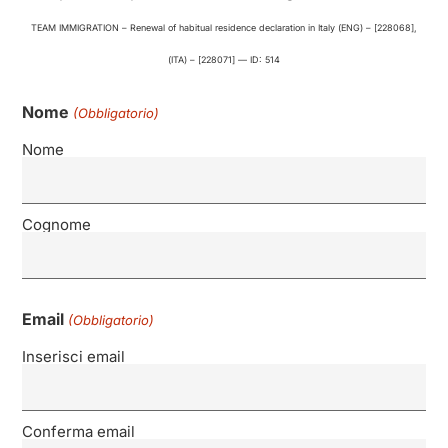
TEAM IMMIGRATION – Renewal of habitual residence declaration in Italy (ENG) – [228068],
(ITA) – [228071] — ID: 514
Nome
(Obbligatorio)
Nome
Cognome
Email
(Obbligatorio)
Inserisci email
Conferma email