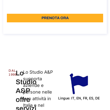
110
Lingua: IT
PRENOTA ORA
Informazioni sulla chiamata
DAL
Lo
Lo Studio A&P
1998
supporta
Studio
aziende e
A&P
persone nelle
offre
Lingue: IT, EN, FR, ES, DE
loro attività in
Italia e nel
Cert
servizi