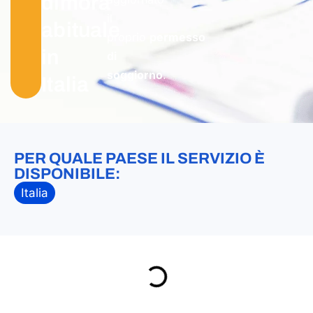
dimora
il
abituale
proprio
permesso
in
di
soggiorno
.
Italia
PER QUALE PAESE IL SERVIZIO È
DISPONIBILE:
Italia