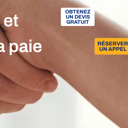
OBTENEZ
et
UN DEVIS
GRATUIT
a paie
RÉSERVE
UN APPEL