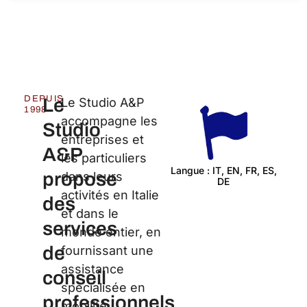
DEPUIS
Le
Le Studio A&P
1998
accompagne les
Studio
entreprises et
A&P
les particuliers
Langue : IT, EN, FR,
propose
dans leurs
ES, DE
Cert
activités en Italie
des
et dans le monde
services
entier, en
de
fournissant une
assistance
conseil
spécialisée en
professionnels
mobilité