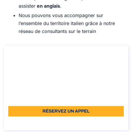
assister
en anglais
.
Nous pouvons vous accompagner sur
l’ensemble du territoire italien grâce à notre
réseau de consultants sur le terrain
Consultation sur la conversion du permis
étudiant en permis de travail en Italie
Consultation sur la conversion du permis étudiant en
permis de travail en Italie
Durée: 30 min
À partir de: €110 TVA incluse
Langue: EN
RÉSERVEZ UN APPEL
À propos de l’appel