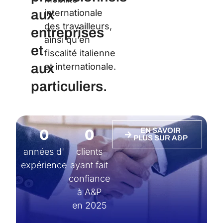
aux
internationale
des travailleurs,
entreprises
ainsi qu’en
et
fiscalité italienne
aux
et internationale.
particuliers.
0
0
EN SAVOIR
PLUS SUR A&P
années d'
clients
expérience
ayant fait
confiance
à A&P
en 2025