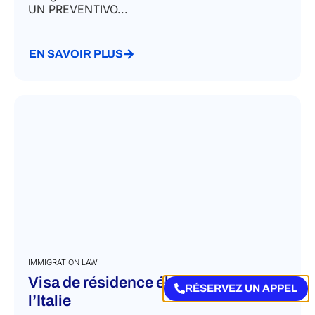
Ottenere il visto per nomadi digitali in Italia​ I
nostri esperti di immigrazione supportano gli
stranieri che intendono trasferirsi in Italia per
svolgere attività lavorativa da remoto. RICHIEDI
UN PREVENTIVO...
EN SAVOIR PLUS
RÉSERVEZ UN APPEL
IMMIGRATION LAW