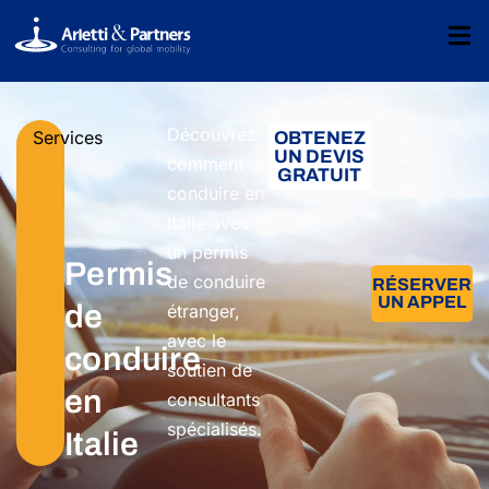
Découvrez
Services
OBTENEZ
UN DEVIS
comment
GRATUIT
conduire en
Italie avec
un permis
Permis
de conduire
RÉSERVER
UN APPEL
de
étranger,
avec le
conduire
soutien de
en
consultants
spécialisés.
Italie