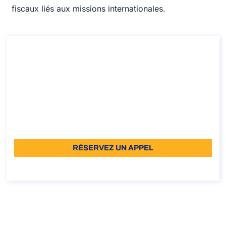
fiscaux liés aux missions internationales.
Consultation pour obtenir le Permis de
conduire en Italie
Consultation pour obtenir le Permis de conduire en
Italie
Durée: 30 min
À partir de: €110
Langue: EN - IT
RÉSERVEZ UN APPEL
À propos de l’appel