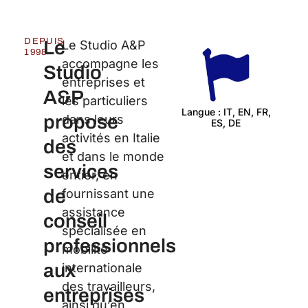
DEPUIS
Le
Le Studio A&P
1998
accompagne les
Studio
entreprises et
A&P
les particuliers
Langue : IT, EN, FR,
propose
dans leurs
ES, DE
Cert
activités en Italie
des
et dans le monde
services
entier, en
de
fournissant une
assistance
conseil
spécialisée en
professionnels
mobilité
aux
internationale
des travailleurs,
entreprises
ainsi qu’en