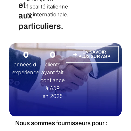
et
fiscalité italienne
aux
et internationale.
particuliers.
0
0
EN SAVOIR
PLUS SUR A&P
années d'
clients
expérience
ayant fait
confiance
à A&P
en 2025
Nous sommes fournisseurs pour :