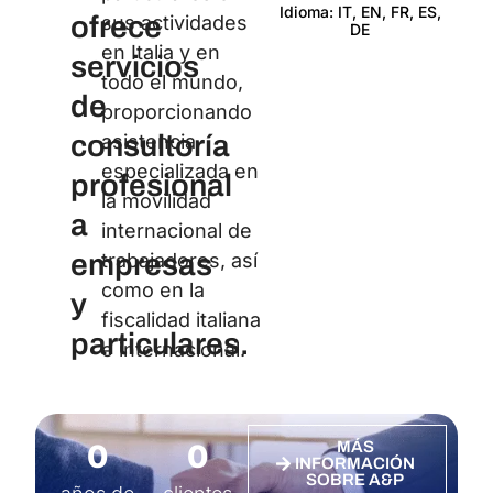
Idioma: IT, EN, FR, ES,
ofrece
sus actividades
DE
Certi
en Italia y en
servicios
todo el mundo,
de
proporcionando
consultoría
asistencia
especializada en
profesional
la movilidad
a
internacional de
empresas
trabajadores, así
como en la
y
fiscalidad italiana
particulares.
e internacional.
0
0
MÁS
INFORMACIÓN
SOBRE A&P