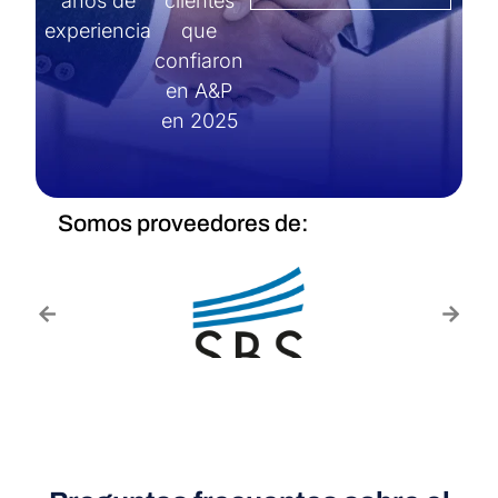
años de
clientes
experiencia
que
confiaron
en A&P
en 2025
Somos proveedores de: