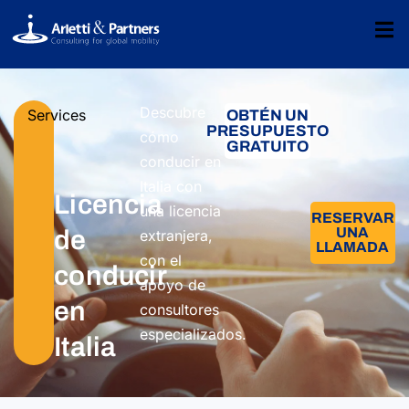
Descubre
Services
OBTÉN UN
PRESUPUESTO
cómo
GRATUITO
conducir en
Italia con
Licencia
una licencia
RESERVAR
UNA
de
extranjera,
LLAMADA
con el
conducir
apoyo de
en
consultores
especializados.
Italia