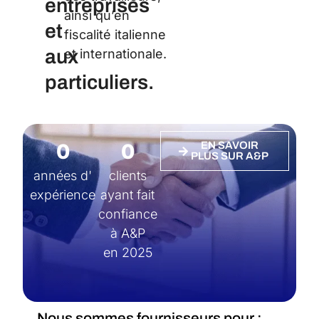
entreprises
ainsi qu’en
et
fiscalité italienne
aux
et internationale.
particuliers.
0
0
EN SAVOIR
PLUS SUR A&P
années d'
clients
expérience
ayant fait
confiance
à A&P
en 2025
Nous sommes fournisseurs pour :