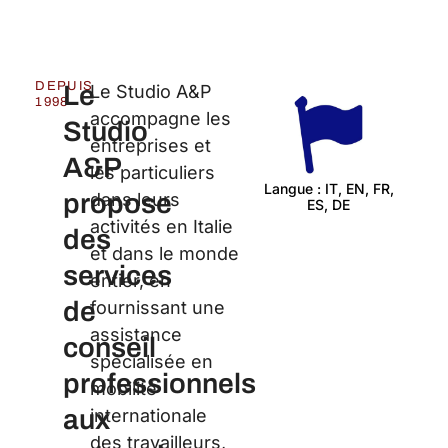
DEPUIS
Le
Le Studio A&P
1998
accompagne les
Studio
entreprises et
A&P
les particuliers
Langue : IT, EN, FR,
propose
dans leurs
ES, DE
Cert
activités en Italie
des
et dans le monde
services
entier, en
de
fournissant une
assistance
conseil
spécialisée en
professionnels
mobilité
aux
internationale
des travailleurs,