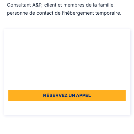
Consultant A&P, client et membres de la famille,
personne de contact de l’hébergement temporaire.
Service de réservation d’hébergement
temporaire en Italie
Service de réservation d’hébergement temporaire en
Italie
Durée: 30 min
À partir de: €110 TVA incluse
Langue: EN
RÉSERVEZ UN APPEL
À propos de l’appel