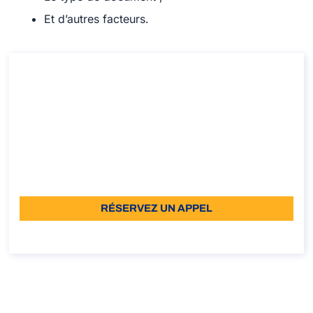
Et d’autres facteurs.
Consultation pour la Déclaration de Valeur
(DdV) italienne
Consultation pour la Déclaration de Valeur (DdV)
italienne
Durée: 30 min
À partir de: €110 TVA incluse
Langue: EN
RÉSERVEZ UN APPEL
À propos de l’appel