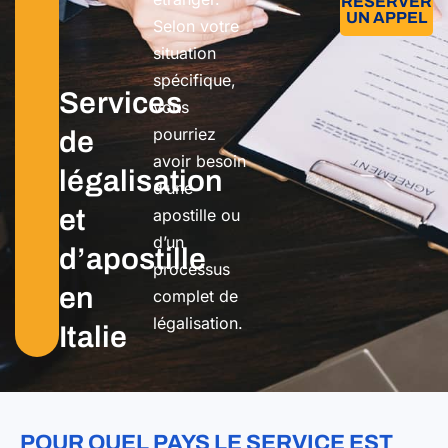
RÉSERVER
UN APPEL
Selon votre
situation
spécifique,
Services
vous
pourriez
de
avoir besoin
légalisation
d’une
et
apostille ou
d’un
d’apostille
processus
en
complet de
légalisation.
Italie
POUR QUEL PAYS LE SERVICE EST