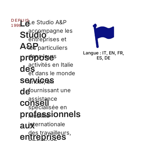
DEPUIS
Le
Le Studio A&P
1998
accompagne les
Studio
entreprises et
A&P
les particuliers
Langue : IT, EN, FR,
propose
dans leurs
ES, DE
Cert
activités en Italie
des
et dans le monde
services
entier, en
de
fournissant une
assistance
conseil
spécialisée en
professionnels
mobilité
aux
internationale
des travailleurs,
entreprises