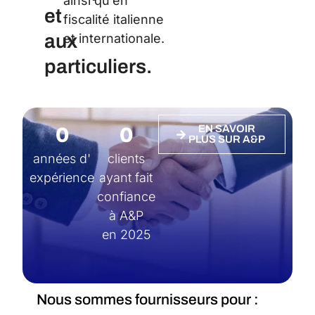
ainsi qu’en
et
fiscalité italienne
aux
et internationale.
particuliers.
0
0
EN SAVOIR
PLUS SUR A&P
années d'
clients
expérience
ayant fait
confiance
à A&P
en 2025
Nous sommes fournisseurs pour :