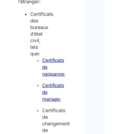
l’étranger:
Certificats
des
bureaux
d’état
civil,
tels
que:
Certificats
de
;
naissance
Certificats
de
;
mariage
Certificats
de
changement
de