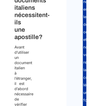
documents
nous
italiens
envoyer
nécessitent-
le
ils
document
une
original
apostille?
et
Avant
nous
d’utiliser
vous
un
retournerons
document
italien
la
à
copie
l’étranger,
il est
légalisée
d’abord
une
nécessaire
de
fois
vérifier