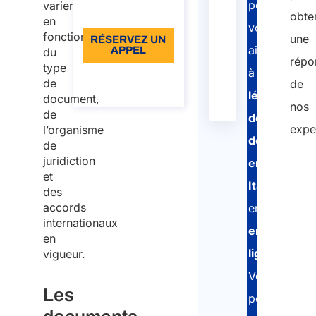
regulation
Council
more
peut
varier
Langue: EN
obte
2016/1191
en
vous
fonction
une
RÉSERVEZ UN
Hague
-
Law
05/10/1961
Read
aider
APPEL
du
Convention
more
répo
type
à
À propos de
5
de
de
l’appel
Oct
légaliser
document,
nos
1961
de
des
expe
l’organisme
MAECI
-
Law
Read
documents
de
sources
more
juridiction
en
on
et
Italie
,
translation
des
and
accords
entièrement
internationaux
legalisation
en
en
ligne
.
vigueur.
Vous
Les
pouvez