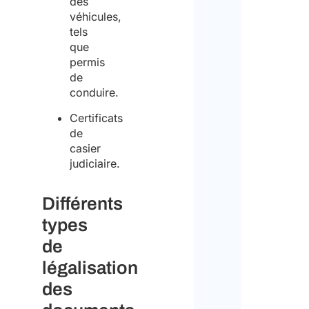
des
véhicules,
tels
que
permis
de
conduire.
Certificats
de
casier
judiciaire.
Différents
types
de
légalisation
des