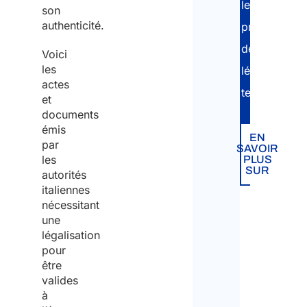
le
son
authenticité.
processus
de
Voici
les
légalisation
actes
terminé.
et
documents
émis
EN
par
SAVOIR
les
PLUS
SUR
autorités
italiennes
nécessitant
une
légalisation
pour
être
valides
à