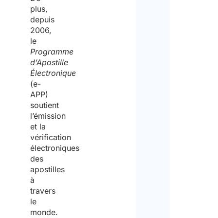
Part
plus,
n'es
depuis
2006,
pas
le
une
Programme
d’Apostille
age
Électronique
pour
(e-
APP)
l'em
soutient
Par
l’émission
et la
cons
vérification
il
électroniques
des
ne
apostilles
fourn
à
pas
travers
le
d'ai
monde.