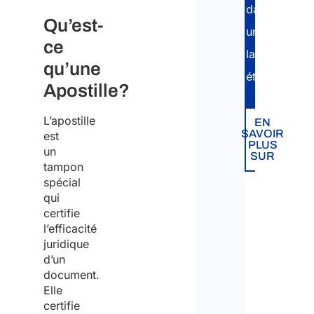
dans
Qu’est-
une
ce
Insér
langue
qu’une
étrangère.
Apostille?
Confi
De q
L’apostille
EN
type
SAVOIR
est
proc
PLUS
un
de
SUR
tampon
légal
spécial
ave
beso
qui
certifie
l’efficacité
Doc
juridique
déliv
d’un
par
document.
les
Elle
autor
certifie
étra