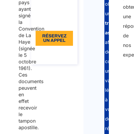
pays
obtenir
€110 TVA
obte
ayant
une
incluse
signé
une
la
traduction
Langue: EN
répo
Convention
assermenté
de La
de
RÉSERVEZ
UN APPEL
Haye
afin
nos
(signée
À propos de
de
expe
le 5
l’appel
conférer
octobre
1961).
une
Ces
Nom
validité
documents
peuvent
légale
en
Prén
à
effet
recevoir
vos
le
Nom
documents
tampon
apostille.
rédigés
Emai