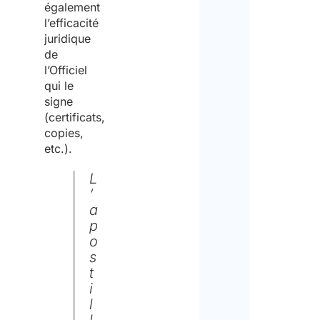
également
à
l’efficacité
prés
juridique
en
de
Italie
l’Officiel
qui le
Doc
signe
déliv
(certificats,
par
copies,
les
etc.).
autor
itali
L
à
’
prés
a
à
p
l'étr
o
s
Poli
t
Conf
i
Je
l
décla