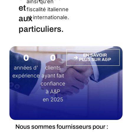
ainsi qu’en
et
fiscalité italienne
aux
et internationale.
particuliers.
0
0
EN SAVOIR
PLUS SUR A&P
années d'
clients
expérience
ayant fait
confiance
à A&P
en 2025
Nous sommes fournisseurs pour :