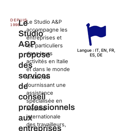
DEPUIS
Le
Le Studio A&P
1998
accompagne les
Studio
entreprises et
A&P
les particuliers
Langue : IT, EN, FR,
propose
dans leurs
ES, DE
Cert
activités en Italie
des
et dans le monde
services
entier, en
de
fournissant une
assistance
conseil
spécialisée en
professionnels
mobilité
aux
internationale
des travailleurs,
entreprises