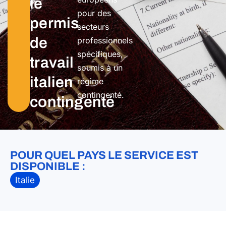
le
pour des
permis
secteurs
de
professionnels
spécifiques,
travail
soumis à un
italien
régime
contingenté.
contingenté
POUR QUEL PAYS LE SERVICE EST
DISPONIBLE :
Italie