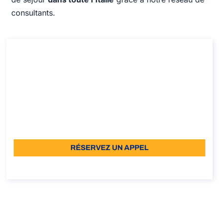
consultants.
Conseil en matière de permis de travail
italien contingenté
Conseil en matière de permis de travail italien
contingenté
Durée: 30 min
À partir de: €110 TVA incluse
Langue: EN
RÉSERVEZ UN APPEL
À propos de l’appel