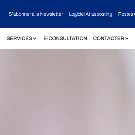
S’abonner à la Newsletter
Logiciel Atlasposting
Postes 
SERVICES
E-CONSULTATION
CONTACTER