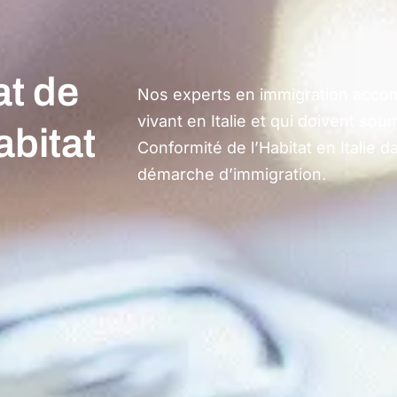
at de
Nos experts en immigration acco
vivant en Italie et qui doivent sou
abitat
Conformité de l’Habitat en Italie d
démarche d’immigration.