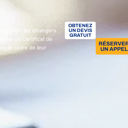
OBTENEZ
mpagnent les étrangers
UN DEVIS
GRATUIT
mettre un Certificat de
RÉSERVE
ans le cadre de leur
UN APPEL