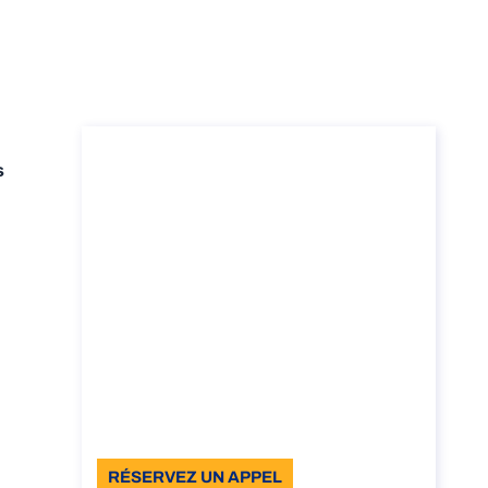
Consultation sur le
s
Certificat de
Conformité de
l’Habitat en Italie
Consultation sur le Certificat de
Conformité de l’Habitat en Italie
Durée: 30 min
À partir de: €110 TVA incluse
Langue: EN
RÉSERVEZ UN APPEL