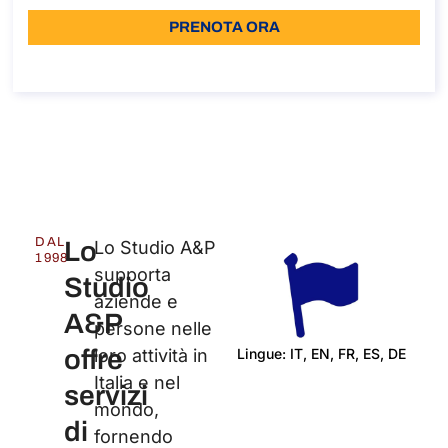
PRENOTA ORA
Informazioni sulla chiamata
DAL
Lo
Lo Studio A&P
1998
supporta
Studio
aziende e
A&P
persone nelle
offre
Lingue: IT, EN, FR, ES, DE
loro attività in
Italia e nel
Cert
servizi
mondo,
di
fornendo