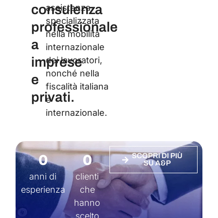
consulenza
assistenza
specializzata
professionale
nella mobilità
a
internazionale
imprese
dei lavoratori,
nonché nella
e
fiscalità italiana
privati.
e
internazionale.
0
0
SCOPRI DI PIÙ
SU A&P
anni di
clienti
esperienza
che
hanno
scelto