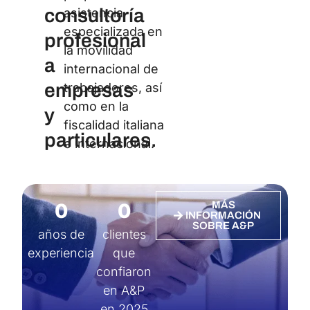
consultoría
asistencia
especializada en
profesional
la movilidad
a
internacional de
empresas
trabajadores, así
como en la
y
fiscalidad italiana
particulares.
e internacional.
0
0
MÁS
INFORMACIÓN
SOBRE A&P
años de
clientes
experiencia
que
confiaron
en A&P
en 2025