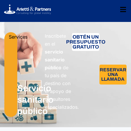
Inscríbete
Services
OBTÉN UN
PRESUPUESTO
en el
GRATUITO
servicio
sanitario
público
de
RESERVAR
UNA
tu país de
LLAMADA
destino con
Servicio
el apoyo de
sanitario
consultores
especializados.
público