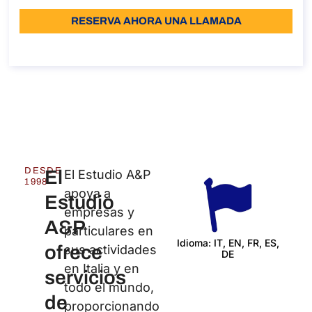
RESERVA AHORA UNA LLAMADA
Sobre la llamada
DESDE
El
El Estudio A&P
1998
apoya a
Estudio
empresas y
A&P
particulares en
Idioma: IT, EN, FR, ES,
ofrece
sus actividades
DE
Certi
en Italia y en
servicios
todo el mundo,
de
proporcionando