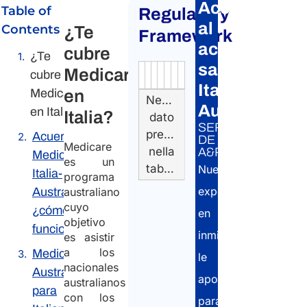
Acceder
Table of
Regulatory
al
Contents
¿Te
Framework
acuerdo
cubre
¿Te
sanitario
Medicare
cubre
Authority
Source
Number
Article
Type
Date
Link
Italia–
Medicare
en
Nessun
Australia
en Italia?
Italia?
dato
SERVICIO
presente
Acuerdo
DE
Medicare
nella
A&P:
Medicare
es un
tabella
Nuestros
Italia-
programa
expertos
Australia:
australiano
cuyo
¿cómo
en
objetivo
funciona?
inmigración
es asistir
a los
Medicare
le
nacionales
Australia
apoyarán
australianos
para
con los
para