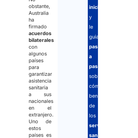
obstante,
inicial
Australia
y
ha
firmado
le
acuerdos
guiamos
bilaterales
paso
con
algunos
a
países
paso
para
garantizar
sobre
asistencia
cómo
sanitaria
a sus
beneficiarse
nacionales
de
en el
extranjero.
los
Uno de
servicios
estos
países es
sanitarios