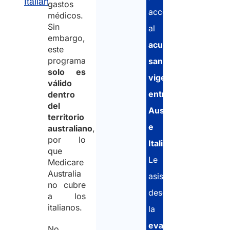
Italianos
gastos
acceder
médicos.
Sin
al
embargo,
acuerdo
este
programa
sanitario
solo es
vigente
válido
entre
dentro
del
Australia
territorio
e
australiano
,
por lo
Italia
.
que
Le
Medicare
Australia
asistimos
no cubre
desde
a los
italianos.
la
evaluación
No