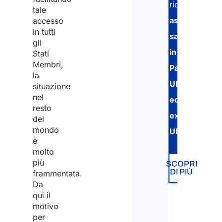
ricevere
tale
Inseri
assistenza
accesso
in tutti
sanitaria
gli
Confe
in
Stati
Membri,
Paesi
Nazio
la
UE
situazione
nel
ed
resto
In qu
extra-
del
Paes
mondo
attu
UE.
è
la co
sanit
molto
più
SCOPRI
DI PIÙ
frammentata.
Da
Per 
qui il
specif
motivo
nume
per
appli