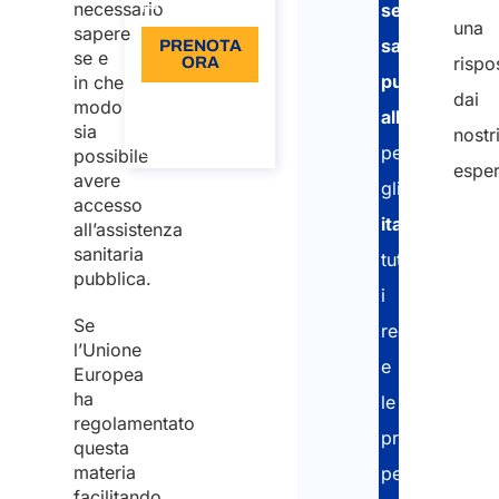
Lingua: IT
necessario
servizio
una
sapere
sanitario
PRENOTA
se e
rispo
ORA
pubblico
in che
dai
Informazioni
modo
all’estero
sulla
sia
nostr
chiamata
per
possibile
esper
avere
gli
accesso
italiani
:
all’assistenza
Nom
sanitaria
tutti
pubblica.
i
Se
requisiti
Nom
l’Unione
e
Europea
ha
le
Cogn
regolamentato
procedure
questa
Emai
materia
per
facilitando