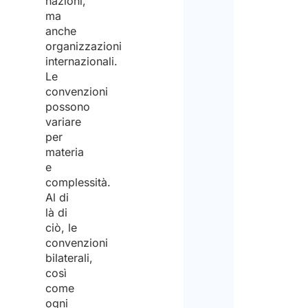
che
nazioni,
ma
stessi
Stud
anche
per
Arlett
organizzazioni
la
internazionali.
&
Le
finalit
Part
convenzioni
di
possono
non
variare
riceve
è
per
il
materia
un'a
e
preven
per
complessità.
Al di
il
là di
lavo
ciò, le
Perta
convenzioni
bilaterali,
non
così
forni
come
ogni