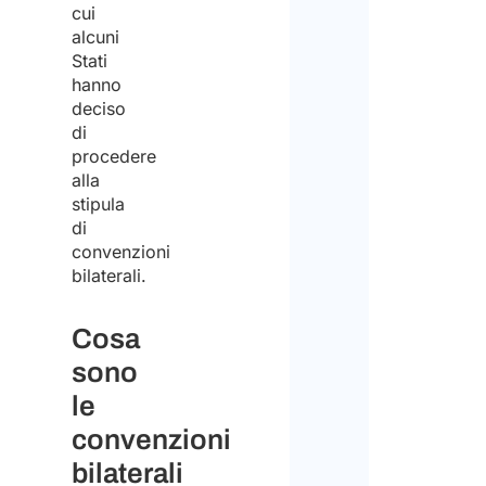
cui
alcuni
Stati
1
hanno
deciso
2
di
procedere
alla
3
stipula
o
di
più
convenzioni
Infor
bilaterali.
rigu
il
Cosa
trat
dei d
sono
perso
le
convenzioni
Acco
bilaterali