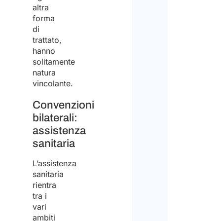
supp
altra
nel
forma
di
trova
trattato,
lavor
hanno
solitamente
in
natura
Italia
vincolante.
Convenzioni
bilaterali:
assistenza
sanitaria
L’assistenza
sanitaria
rientra
tra i
vari
ambiti