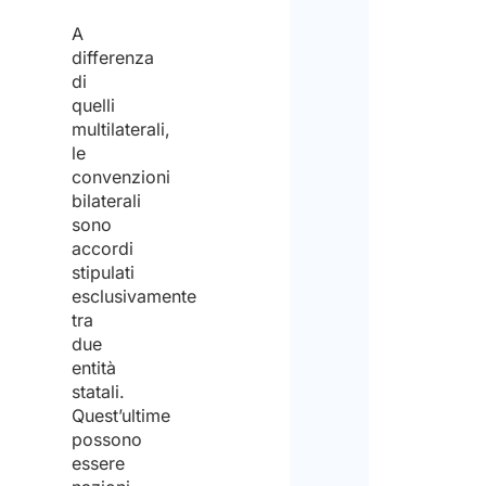
Dichi
A
differenza
di
di
aver
quelli
multilaterali,
preso
le
visio
convenzioni
dell'
bilaterali
sono
data
accordi
protec
stipulati
Discl
esclusivamente
policy
tra
ed
due
Si
entità
accon
preg
statali.
al
Quest’ultime
di
possono
tratt
notar
essere
degli