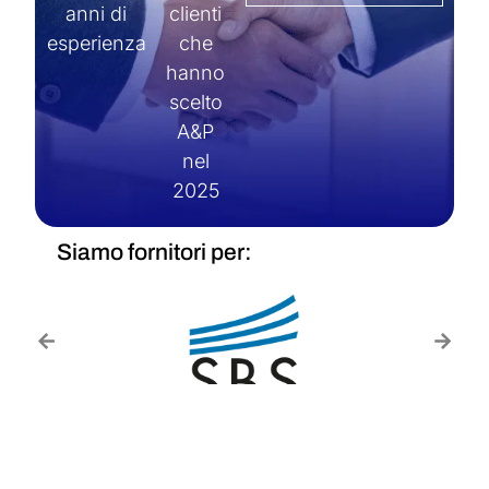
anni di
clienti
esperienza
che
hanno
scelto
A&P
nel
2025
Siamo fornitori per: