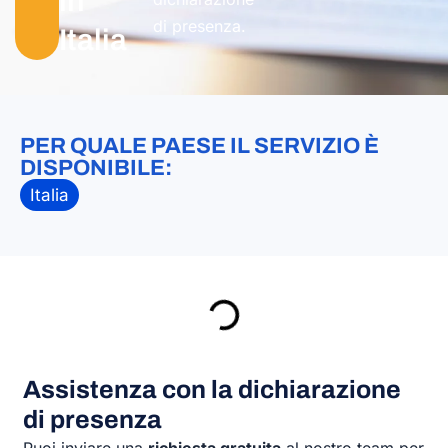
in
di presenza.
Italia
PER QUALE PAESE IL SERVIZIO È
DISPONIBILE:
Italia
Assistenza con la dichiarazione
di presenza
Puoi inviare una
richiesta gratuita
al nostro team per