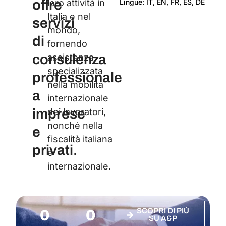
offre
Lingue: IT, EN, FR, ES, DE
loro attività in
Italia e nel
Cert
servizi
mondo,
di
fornendo
consulenza
assistenza
specializzata
professionale
nella mobilità
a
internazionale
imprese
dei lavoratori,
nonché nella
e
fiscalità italiana
privati.
e
internazionale.
0
0
SCOPRI DI PIÙ
SU A&P