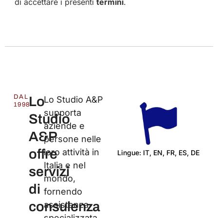
di accettare i presenti
termini
.
DAL
Lo
Lo Studio A&P
1998
supporta
Studio
aziende e
A&P
persone nelle
offre
loro attività in
Lingue: IT, EN, FR, ES, DE
Italia e nel
Ce
servizi
mondo,
di
fornendo
consulenza
assistenza
specializzata