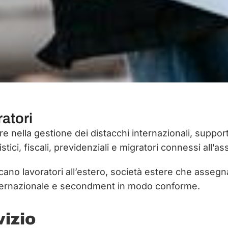
ratori
ere nella gestione dei distacchi internazionali, supp
ristici, fiscali, previdenziali e migratori connessi al
ccano lavoratori all’estero, società estere che assegn
internazionale e secondment in modo conforme.
vizio