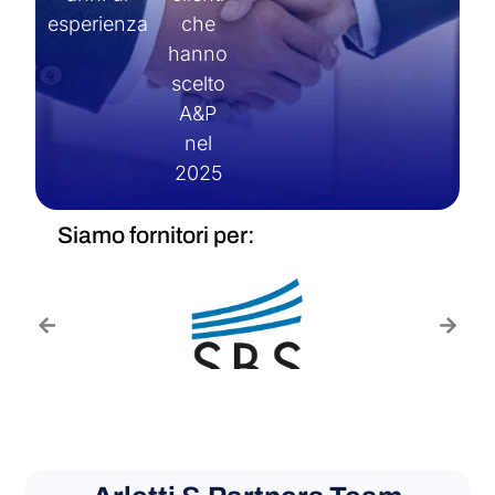
esperienza
che
hanno
scelto
A&P
nel
2025
Siamo fornitori per: