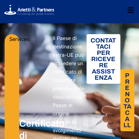
Il Paese di
Services
CONTAT
TACI
destinazione
PER
extra-UE può
RICEVE
richiedere un
RE
ASSIST
certificato di
P
ENZA
copertura
R
E
previdenziale
N
rilasciato dal
O
Paese di
TA
C
origine
A
Certificato
durante lo
LL
svolgimento
di
dell’attività