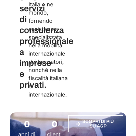
Italia e nel
Cert
servizi
mondo,
di
fornendo
consulenza
assistenza
specializzata
professionale
nella mobilità
a
internazionale
imprese
dei lavoratori,
nonché nella
e
fiscalità italiana
privati.
e
internazionale.
0
0
SCOPRI DI PIÙ
SU A&P
anni di
clienti