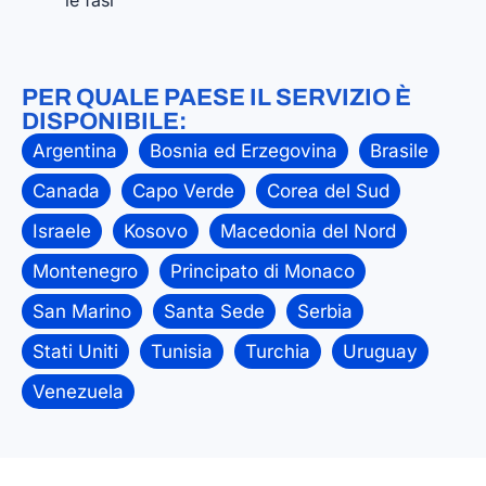
le fasi
PER QUALE PAESE IL SERVIZIO È
DISPONIBILE:
Argentina
Bosnia ed Erzegovina
Brasile
Canada
Capo Verde
Corea del Sud
Israele
Kosovo
Macedonia del Nord
Montenegro
Principato di Monaco
San Marino
Santa Sede
Serbia
Stati Uniti
Tunisia
Turchia
Uruguay
Venezuela