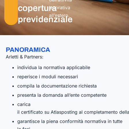
copertura
lavorativa
all’estero.
previdenziale
PANORAMICA
Arletti & Partners:
individua la normativa applicabile
reperisce i moduli necessari
compila la documentazione richiesta
presenta la domanda all’ente competente
carica
il certificato su Atlasposting al completamento del
garantisce la piena conformità normativa in tutte