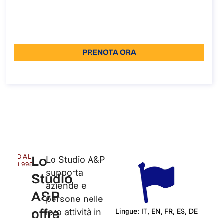
Durata: 30 min
A partire da: 110
Lingua: IT
PRENOTA ORA
Informazioni sulla chiamata
DAL
Lo
Lo Studio A&P
1998
supporta
Studio
aziende e
A&P
persone nelle
offre
Lingue: IT, EN, FR, ES, DE
loro attività in