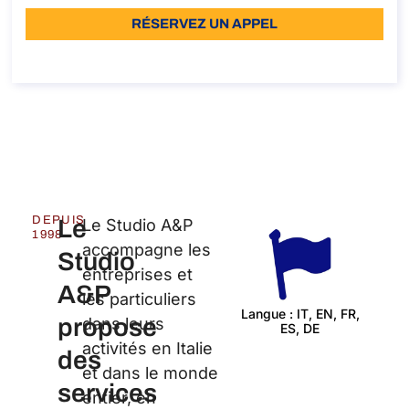
RÉSERVEZ UN APPEL
À propos de l’appel
DEPUIS
Le
Le Studio A&P
1998
accompagne les
Studio
entreprises et
A&P
les particuliers
Langue : IT, EN, FR,
propose
dans leurs
ES, DE
Cert
activités en Italie
des
et dans le monde
services
entier, en