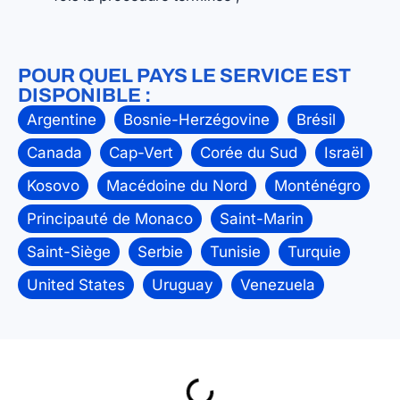
POUR QUEL PAYS LE SERVICE EST
DISPONIBLE :
Argentine
Bosnie-Herzégovine
Brésil
Canada
Cap-Vert
Corée du Sud
Israël
Kosovo
Macédoine du Nord
Monténégro
Principauté de Monaco
Saint-Marin
Saint-Siège
Serbie
Tunisie
Turquie
United States
Uruguay
Venezuela