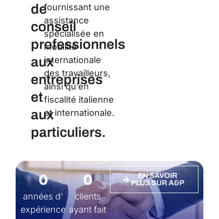
de
fournissant une
assistance
conseil
spécialisée en
professionnels
mobilité
aux
internationale
des travailleurs,
entreprises
ainsi qu’en
et
fiscalité italienne
aux
et internationale.
particuliers.
0
0
EN SAVOIR
PLUS SUR A&P
années d'
clients
expérience
ayant fait