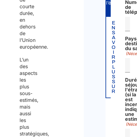
Num
l’étranger.
courte
de
télé
durée,
en
E
dehors
N
S
de
A
Pays
l’Union
V
dest
européenne.
O
du sa
I
(Néce
R
L’un
P
des
L
U
aspects
S
les
Duré
S
séjo
plus
U
l'étr
R
sous-
(si l
est
estimés,
incer
mais
indi
aussi
une
esti
les
(Néce
plus
stratégiques,