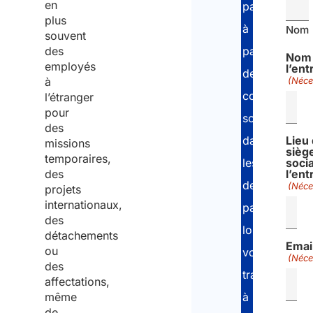
en
pas
plus
à
Nom
souvent
des
payer
Nom
employés
l’ent
de
à
(Néce
cotisations
l’étranger
pour
sociales
des
Lieu
dans
missions
sièg
temporaires,
socia
les
des
l’ent
deux
(Néce
projets
internationaux,
pays
des
lorsque
détachements
Emai
ou
vous
(Néce
des
travaillez
affectations,
même
à
de