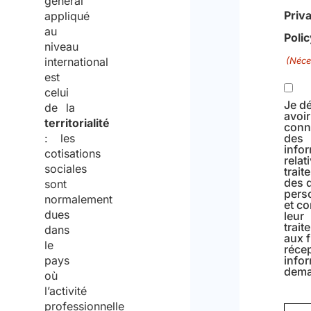
général
Priv
appliqué
au
Poli
niveau
international
(Néce
est
celui
Je dé
de la
avoir
territorialité
conn
: les
des
info
cotisations
relat
sociales
trait
des 
sont
pers
normalement
et co
dues
leur
trait
dans
aux f
le
réce
pays
info
dema
où
l’activité
professionnelle