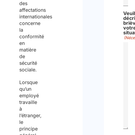
des
affectations
Veuil
internationales
décr
briè
concerne
votr
la
situa
conformité
(Néce
en
matière
de
sécurité
sociale.
Lorsque
qu’un
employé
travaille
à
l’étranger,
le
principe