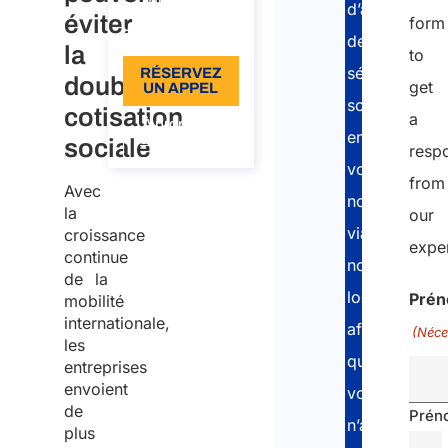
110
d’attestation
éviter
form
Langue: EN
de
la
to
sécurité
RÉSERVEZ
double
get
UN APPEL
sociale
cotisation
a
À propos
en
de l’appel
sociale
resp
votre
from
Avec
nom,
la
our
via
croissance
expe
continue
notre
de la
logiciel
Atlas
Pré
mobilité
internationale,
afin
(Néce
les
que
entreprises
envoient
vous
de
Prén
n’ayez
plus