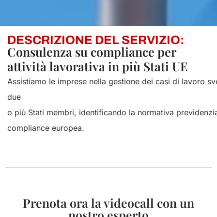
DESCRIZIONE DEL SERVIZIO:
Consulenza su compliance per
attività lavorativa in più Stati UE
Assistiamo
le
imprese
nella
gestione
dei
casi
di
lavoro
sv
due
o
più
Stati
membri
,
identificando
la
normativa
previdenzi
compliance
europea
.
Prenota ora la videocall con un
nostro esperto