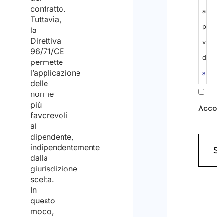
al
contratto.
trat
Tuttavia,
la
dei
Direttiva
dati
96/71/CE
permette
pers
l’applicazione
(Obbl
delle
norme
più
Dich
favorevoli
di
al
dipendente,
aver
indipendentemente
pres
dalla
giurisdizione
visi
scelta.
dell’
i
In
questo
sul
modo,
trat