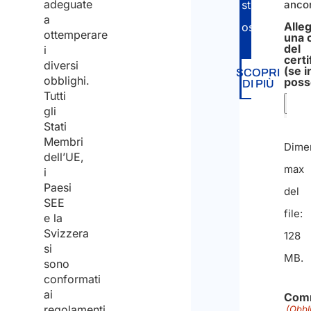
adeguate
anco
straniero
a
Alle
ospitante.
ottemperare
una 
del
i
certi
diversi
(se i
SCOPRI
obblighi.
poss
DI PIÙ
Tutti
gli
Stati
Membri
Dime
dell’UE,
max
i
Paesi
del
SEE
file:
e la
Svizzera
128
si
MB.
sono
conformati
ai
Com
regolamenti
(Obbl