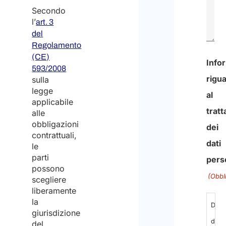
Secondo
l’
art. 3
del
Regolamento
(CE)
0
593/2008
sulla
di
legge
600
applicabile
alle
nume
obbligazioni
mass
contrattuali,
di
le
parti
carat
possono
scegliere
liberamente
Info
la
rigu
giurisdizione
del