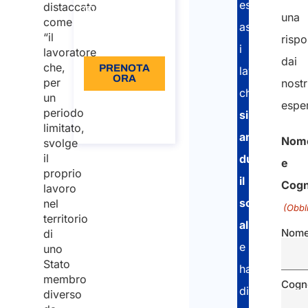
esperti
distaccato
una
110 IVA Incl.
come
assistono
“il
rispo
Lingue: IT
i
lavoratore
dai
che,
PRENOTA
lavoratori
ORA
per
nostr
che
un
Informazioni
esper
periodo
sulla
si
chiamata
limitato,
ammalano
Nom
svolge
il
durante
e
proprio
il
Cog
lavoro
soggiorno
nel
(Obbl
territorio
all’estero
Nom
di
e
uno
Stato
hanno
membro
Cog
diritto
diverso