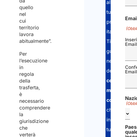
da
alla
quello
tutela
nel
Emai
cui
previdenzial
territorio
(Obbl
italiana.
lavora
Inser
abitualmente”.
Ti
Emai
guidiamo
Per
l’esecuzione
nell’ottenime
in
Conf
del
Emai
regola
certificato
della
trasferta,
medico
è
Nazi
corretto
,
necessario
(Obbl
comprendere
che
la
includa
giurisdizione
Paes
che
tutti
qual
verterà
insor