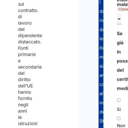
i
sul
malat
(Obbl
contratto
dati
di
richiesti
lavoro
del
dalla
Se
dipendente
legge
distaccato.
già
italiana,
Fonti
in
primarie
ma
e
poss
sia
secondarie
del
del
anche
certi
diritto
conforme
dell’UE
medi
hanno
alle
fornito
normative
negli
Si
anni
dello
le
Stato
istruzioni
Non