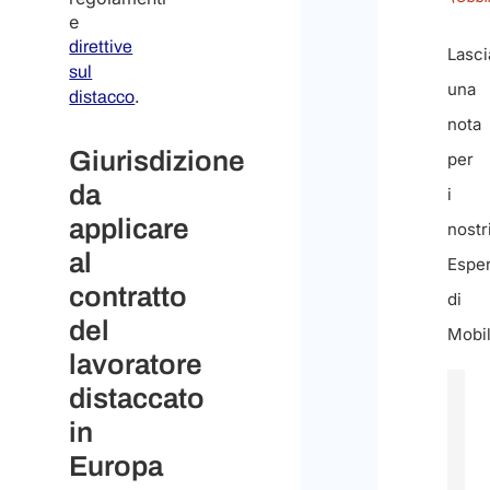
e
direttive
Lasci
sul
una
.
distacco
nota
Giurisdizione
per
da
i
applicare
nostr
al
Esper
contratto
di
del
Mobil
lavoratore
distaccato
in
Europa