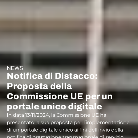
NEWS
Notifica di Distacco:
Proposta della
Commissione UE per un
portale unico digitale
In data 13/11/2024, la Commissione UE ha
presentato la sua proposta per l’implementazione
di un portale digitale unico ai fini dell’invio della
notifica di prestazione transnazionale di servizio.