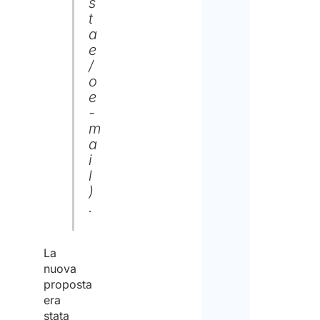
s
t
a
e
/
o
e
-
m
a
i
l
)
.
La
nuova
proposta
era
stata