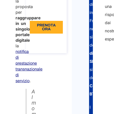
la
distaccati
una
proposta
€110
per
in
risp
Lingua: IT
raggruppare
Francia
dai
in un
PRENOTA
nell’ottenim
singolo
ORA
nostr
portale
sia
Informazioni
espe
digitale
sulla
della
la
chiamata
notifica
dichiarazio
di
SIPSI
prestazione
transnazionale
sia
di
della
.
servizio
Carta
A
BTP
.
l
m
I
o