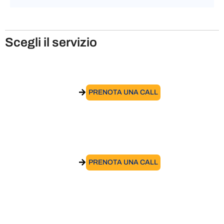
Scegli il servizio
Accordo di distacco
VAI AL SERVIZIO
PRENOTA UNA CALL
Intercompany Agreement
VAI AL SERVIZIO
PRENOTA UNA CALL
Revisione Contrattuale