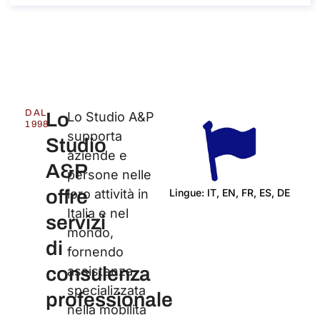
DAL
Lo
Lo Studio A&P
1998
supporta
Studio
aziende e
A&P
persone nelle
offre
Lingue: IT, EN, FR, ES, DE
loro attività in
Italia e nel
Cert
servizi
mondo,
di
fornendo
consulenza
assistenza
specializzata
professionale
nella mobilità