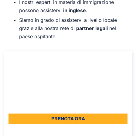
I nostri esperti in materia di immigrazione
possono assistervi
in inglese
.
Siamo in grado di assistervi a livello locale
grazie alla nostra rete di
partner legali
nel
paese ospitante.
Consulenza su come accedere all’accordo
sanitario in vigore tra Italia e Australia
Consulenza su come accedere all’accordo sanitario in
vigore tra Italia e Australia
Durata: 30 min
110
Lingua: IT
PRENOTA ORA
Informazioni sulla chiamata