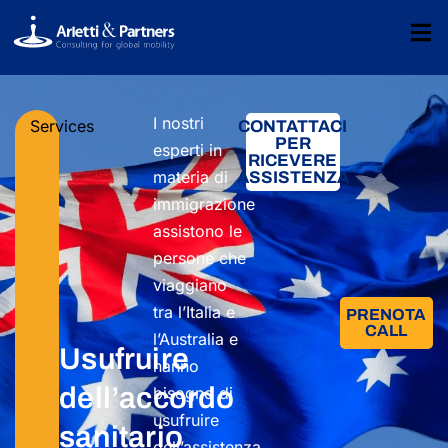
I nostri
Services
CONTATTACI
PER
esperti in
RICEVERE
materia di
ASSISTENZA
immigrazione
assistono le
persone che
viaggiano
tra l’Italia e
PRENOTA
CALL
l’Australia e
Usufruire
hanno
dell’accordo
bisogno di
usufruire
sanitario
dell’assistenza