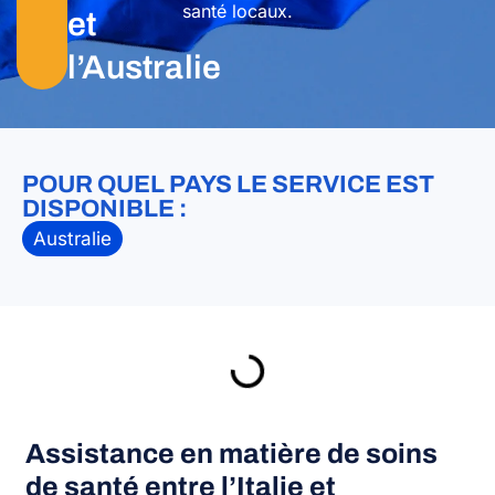
santé locaux.
et
l’Australie
POUR QUEL PAYS LE SERVICE EST
DISPONIBLE :
Australie
Assistance en matière de soins
de santé entre l’Italie et