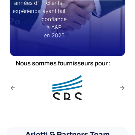
années d'
clients
expérience
ayant fait
confiance
à A&P
en 2025
Nous sommes fournisseurs pour :
Arletti & Partners Team