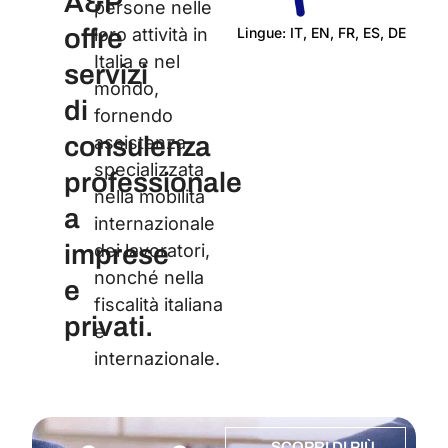
A&P
persone nelle
offre
Lingue: IT, EN, FR, ES, DE
loro attività in
Italia e nel
Cert
servizi
mondo,
di
fornendo
consulenza
assistenza
specializzata
professionale
nella mobilità
a
internazionale
imprese
dei lavoratori,
nonché nella
e
fiscalità italiana
privati.
e
internazionale.
SCOPRI DI PIÙ