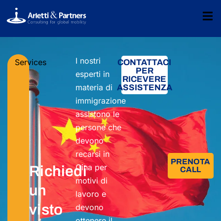
I nostri
Services
CONTATTACI
PER
esperti in
RICEVERE
materia di
ASSISTENZA
immigrazione
assistono le
persone che
devono
recarsi in
PRENOTA
Cina per
Richiedi
CALL
motivi di
un
lavoro e
visto
devono
ottenere il