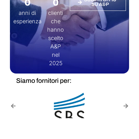
0
0
SU A&P
anni di
clienti
esperienza
che
hanno
scelto
A&P
nel
2025
Siamo fornitori per: