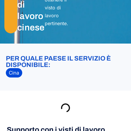
di
visto di
lavoro
lavoro
pertinente.
cinese
PER QUALE PAESE IL SERVIZIO È
DISPONIBILE:
Cina
Supporto con i visti di lavoro