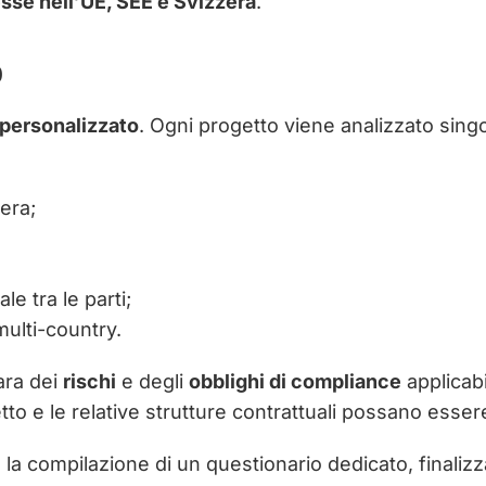
sse nell’UE, SEE e Svizzera
.
o
 personalizzato
. Ogni progetto viene analizzato sing
zera;
e tra le parti;
multi-country.
iara dei
rischi
e degli
obblighi di compliance
applicabi
o e le relative strutture contrattuali possano essere 
a compilazione di un questionario dedicato, finalizzat