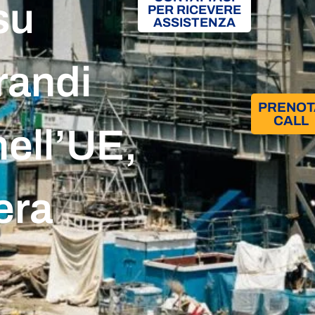
su
PER RICEVERE
ASSISTENZA
grandi
PRENOT
CALL
ell’UE,
era