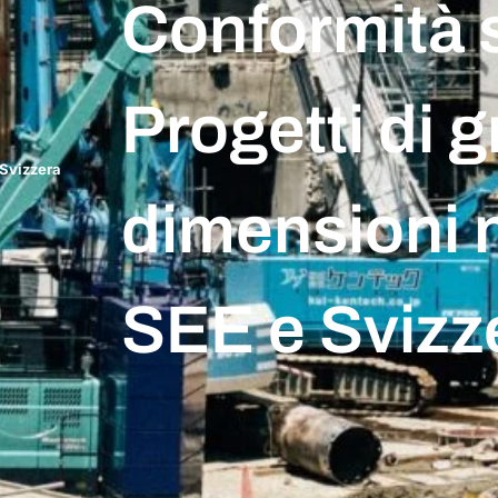
Conformità 
Progetti di 
 Svizzera
dimensioni n
SEE e Svizz