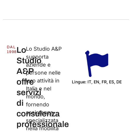
DAL
Lo
Lo Studio A&P
1998
supporta
Studio
aziende e
A&P
persone nelle
offre
loro attività in
Lingue: IT, EN, FR, ES, DE
Italia e nel
servizi
C
mondo,
di
fornendo
consulenza
assistenza
specializzata
professionale
nella mobilità