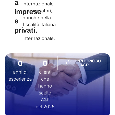
a
internazionale
imprese
dei lavoratori,
nonché nella
e
fiscalità italiana
privati.
e
internazionale.
0
0
SCOPRI DI PIÙ SU
A&P
anni di
clienti
esperienza
che
hanno
scelto
A&P
nel 2025