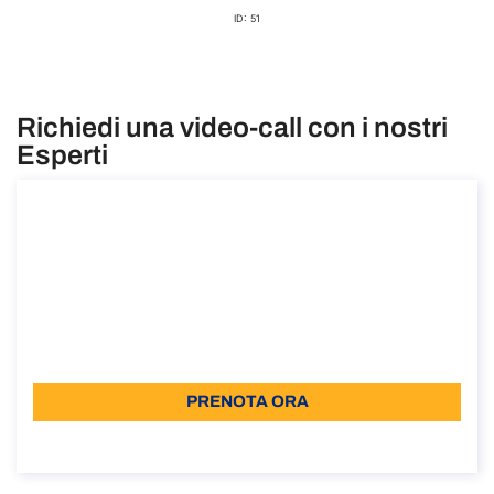
ID: 51
Richiedi una video-call con i nostri
Esperti
Consulenza sul visto di residenza elettiva
in Italia
Consulenza sul visto di residenza elettiva in Italia
Durata: 30 min
110,00
Lingua: IT
PRENOTA ORA
Informazioni sulla chiamata