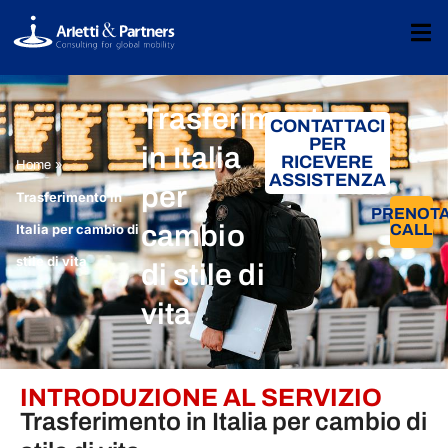
Trasferimento
CONTATTACI
PER
in Italia
RICEVERE
»
Home
ASSISTENZA
per
Trasferimento in
PRENOT
cambio
Italia per cambio di
CALL
stile di vita
di stile di
vita
INTRODUZIONE AL SERVIZIO
Trasferimento in Italia per cambio di