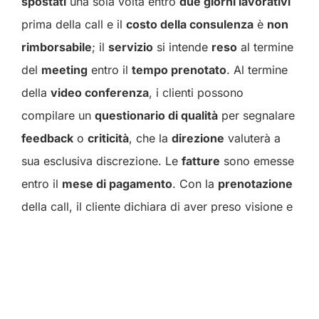
spostati
una sola volta entro
due giorni lavorativi
prima della call e il
costo della consulenza
è
non
rimborsabile
; il
servizio
si intende
reso
al termine
del
meeting
entro il
tempo prenotato
. Al termine
della
video conferenza
, i clienti possono
compilare un
questionario di qualità
per segnalare
feedback
o
criticità
, che la
direzione
valuterà a
sua esclusiva discrezione. Le
fatture
sono emesse
entro il
mese di pagamento
. Con la
prenotazione
della call, il cliente dichiara di aver preso visione e
di accettare i presenti
termini
.