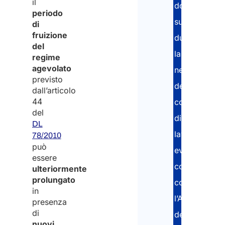
il
domanda,
08/2026
Entrate
più
periodo
supporto
di
fruizione
durante
del
la
regime
agevolato
negoziazione
previsto
del
dall’articolo
44
contratto
del
di
DL
lavoro,
78/2010
può
eventuale
essere
consulenza
ulteriormente
prolungato
con
in
l’Agenzia
presenza
di
delle
nuovi