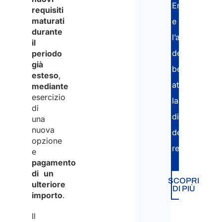
Entrate
requisiti
maturati
e
durante
l’applicazion
il
del
periodo
già
beneficio
esteso
,
attraverso
mediante
esercizio
la
di
dichiarazione
una
nuova
dei
opzione
redditi.
e
pagamento
di un
SCOPRI
ulteriore
DI PIÙ
importo
.
Il